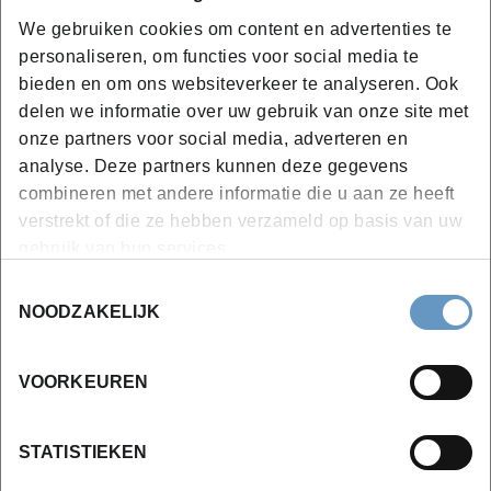
'Wielerverzorger' met mijn job bij het
lokale bestuur. Ik volgde 1 keer per
We gebruiken cookies om content en advertenties te
week les op woensdagavond. In
personaliseren, om functies voor social media te
november-december kregen we
bieden en om ons websiteverkeer te analyseren. Ook
tijdelijk 2 keer per week les. Dat was
wel een stukje intensiever, maar het
delen we informatie over uw gebruik van onze site met
is me toch gelukt (lacht)."
onze partners voor social media, adverteren en
analyse. Deze partners kunnen deze gegevens
combineren met andere informatie die u aan ze heeft
verstrekt of die ze hebben verzameld op basis van uw
Lees het verhaal van Eva
gebruik van hun services.
Toestemmingsselectie
NOODZAKELIJK
VOORKEUREN
STATISTIEKEN