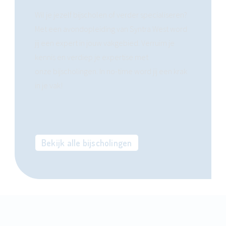
Wil je jezelf bijscholen of verder specialiseren?
Met een avondopleiding van Syntra West word
jij een expert in jouw vakgebied. Verruim je
kennis en verdiep je expertise met
onze bijscholingen. In no-time word jij een krak
in je vak!
Bekijk alle bijscholingen