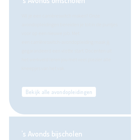
's Avonds omscholen
Wil je een carrièreswitch maken? Onze
avondopleidingen bereiden je tot in de puntjes
voor op een nieuwe job. Met
een carrièreswitch-avondopleiding maak jij
gegarandeerd een vlotte start. Docenten uit
het werkveld leren jou met veel plezier alle
kneepjes van het vak.
Bekijk alle avondopleidingen
's Avonds bijscholen