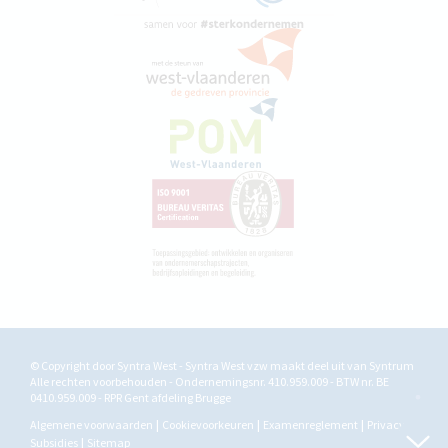
© Copyright door Syntra West - Syntra West vzw maakt deel uit van
Syntrum
Alle rechten voorbehouden - Ondernemingsnr. 410.959.009 - BTW nr. BE
0410.959.009 - RPR Gent afdeling Brugge
Algemene voorwaarden
Cookievoorkeuren
Examenreglement
Privacy
Subsidies
Sitemap