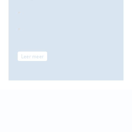
Technicus motor- en bromfietsen:
voltijdse dagopleiding
Technicus motor- en bromfietsen:
avondopleiding
Leer meer