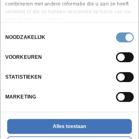
combineren met andere informatie die u aan ze heeft
Grote kans op tewerkstelling na het volgen
verstrekt of die ze hebben verzameld op basis van uw
van deze opleidingen!
gebruik van hun services.
Toestemmingsselectie
NOODZAKELIJK
VOORKEUREN
STATISTIEKEN
MARKETING
Alles toestaan