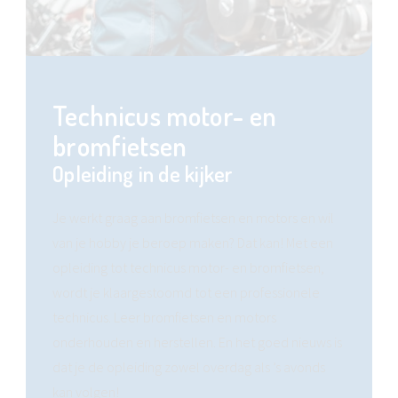
Technicus motor- en
bromfietsen
Opleiding in de kijker
Je werkt graag aan bromfietsen en motors en wil
van je hobby je beroep maken? Dat kan! Met een
opleiding tot technicus motor- en bromfietsen,
wordt je klaargestoomd tot een professionele
technicus. Leer bromfietsen en motors
onderhouden en herstellen. En het goed nieuws is
dat je de opleiding zowel overdag als ’s avonds
kan volgen!