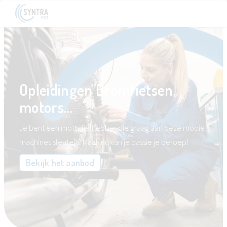
Opleidingen Bromfietsen,
motors…
Je bent een motorliefhebber die graag aan deze mooie
machines sleutelt? Maak nu van je passie je beroep!
Bekijk het aanbod