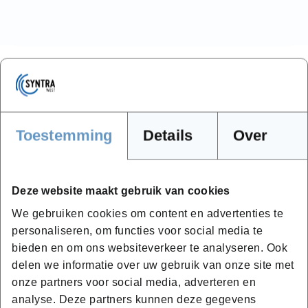
Toestemming
Details
Over
Waarom kiezen voor Syntra
West?
Deze website maakt gebruik van cookies
Krijg les van docenten met jarenlange
We gebruiken cookies om content en advertenties te
ervaring in het werkveld in goed uitgeruste
personaliseren, om functies voor social media te
lokalen.
bieden en om ons websiteverkeer te analyseren. Ook
Geen eindeloze theorie, maar wel een
delen we informatie over uw gebruik van onze site met
praktijkgerichte opleiding waarbij je
onze partners voor social media, adverteren en
ervaring opdoet.
analyse. Deze partners kunnen deze gegevens