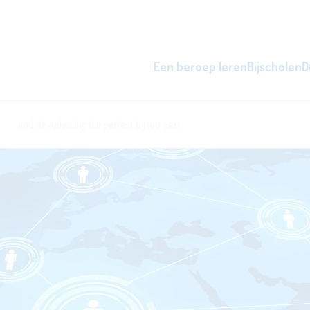
Een beroep leren
Bijscholen
D
zowel overdag als 's avonds, d
word beter i
l
ken