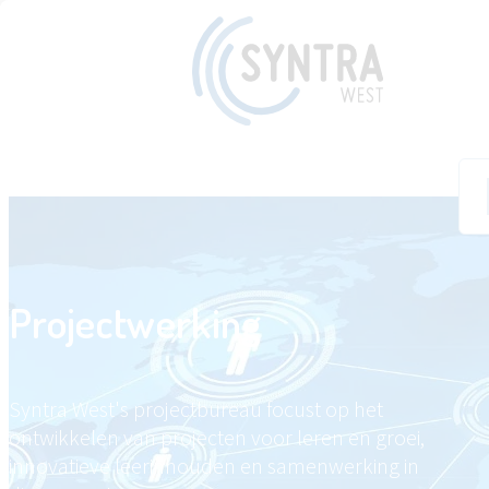
Zoe
Projectwerking
Syntra West's projectbureau focust op het
ontwikkelen van projecten voor leren en groei,
innovatieve leerinhouden en samenwerking in