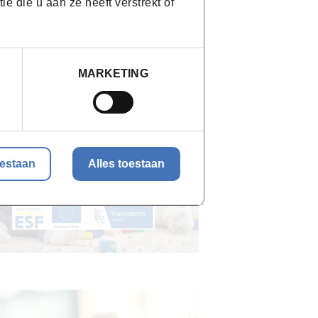
 die u aan ze heeft verstrekt of
MARKETING
oestaan
Alles toestaan