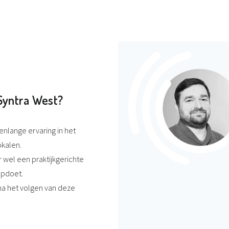
Syntra West?
enlange ervaring in het
okalen.
 wel een praktijkgerichte
 opdoet.
na het volgen van deze