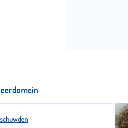
 leerdomein
arschuwden