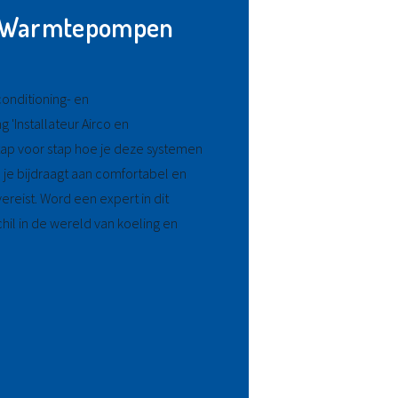
en Warmtepompen
onditioning- en
Installateur Airco en
tap voor stap hoe je deze systemen
l je bijdraagt aan comfortabel en
reist. Word een expert in dit
il in de wereld van koeling en