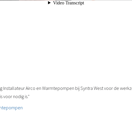
ng Installateur Airco en Warmtepompen bij Syntra West voor de wer
 voor nodig is."
armtepompen