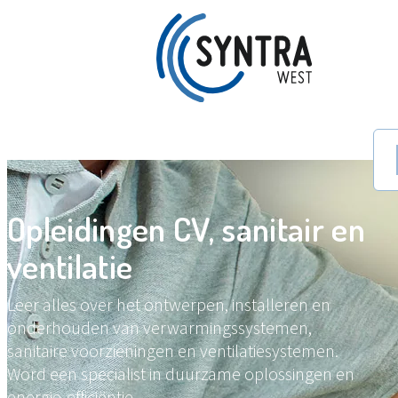
Zoe
Opleidingen CV, sanitair en
ventilatie
Leer alles over het ontwerpen, installeren en
onderhouden van verwarmingssystemen,
sanitaire voorzieningen en ventilatiesystemen.
Word een specialist in duurzame oplossingen en
energie-efficiëntie.