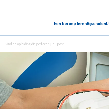
Een beroep leren
Bijscholen
D
zowel overdag als 's avonds, d
word beter i
l
ken