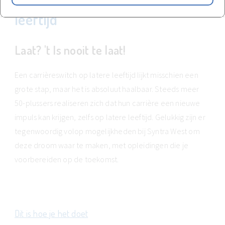
Een carrièreswitch op latere
leeftijd
Laat? 't Is nooit te laat!
Een carrièreswitch op latere leeftijd lijkt misschien een
grote stap, maar het is absoluut haalbaar. Steeds meer
50-plussers realiseren zich dat hun carrière een nieuwe
impuls kan krijgen, zelfs op latere leeftijd. Gelukkig zijn er
tegenwoordig volop mogelijkheden bij Syntra West om
deze droom waar te maken, met opleidingen die je
voorbereiden op de toekomst.
Dit is hoe je het doet