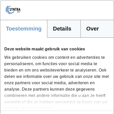
moed vinden om zijn passie te volgen. Het verhaal
van Benedickt Vertriest, eigenaar van De
Wijnboer in Knokke-Heist, is er één van veerkracht,
passie en ondernemerschap.
Toestemming
Details
Over
Lees het verhaal van Benedickt
Deze website maakt gebruik van cookies
We gebruiken cookies om content en advertenties te
personaliseren, om functies voor social media te
bieden en om ons websiteverkeer te analyseren. Ook
We helpen je graag verder bij
delen we informatie over uw gebruik van onze site met
jouw carrièreswitch
onze partners voor social media, adverteren en
analyse. Deze partners kunnen deze gegevens
Van beroep veranderen...
combineren met andere informatie die u aan ze heeft
verstrekt of die ze hebben verzameld op basis van uw
gebruik van hun services.
Hoe pak je dat aan?