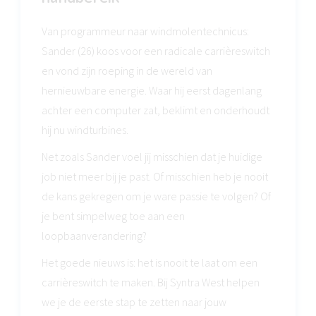
Van programmeur naar windmolentechnicus:
Sander (26) koos voor een radicale carrièreswitch
en vond zijn roeping in de wereld van
hernieuwbare energie. Waar hij eerst dagenlang
achter een computer zat, beklimt en onderhoudt
hij nu windturbines.
Net zoals Sander voel jij misschien dat je huidige
job niet meer bij je past. Of misschien heb je nooit
de kans gekregen om je ware passie te volgen? Of
je bent simpelweg toe aan een
loopbaanverandering?
Het goede nieuws is: het is nooit te laat om een
carrièreswitch te maken. Bij Syntra West helpen
we je de eerste stap te zetten naar jouw