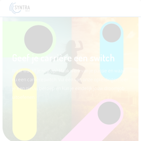
Geef je carrière een switch
Waar wacht je nog op? Maak werk van je passie en waag
nu een carrièreswitch. Via één van onze opleidingen leer
je een nieuw beroep en kun je eindelijk jouw droomjob
uitoefenen.