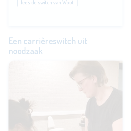
lees de switch van Wout
Een carrièreswitch uit
noodzaak