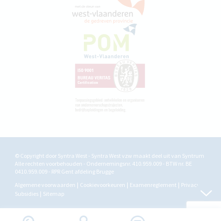
© Copyright door Syntra West - Syntra West vzw maakt deel uit van
Syntrum
Alle rechten voorbehouden - Ondernemingsnr. 410.959.009 - BTW nr. BE
0410.959.009 - RPR Gent afdeling Brugge
Algemene voorwaarden
Cookievoorkeuren
Examenreglement
Privacy
Subsidies
Sitemap