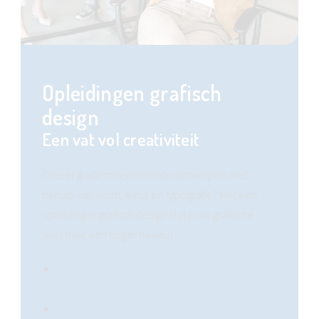
Opleidingen grafisch
design
Een vat vol creativiteit
Creëer jij adembenemende ontwerpen met
behulp van vorm, kleur en typografie? Met een
opleiding in grafisch design til jij jouw grafische
skills naar een hoger niveau!
Grafisch ontwerper (overdag, 's avonds of
online)
Alle fotografie opleidingen