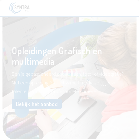
Opleidingen Grafisch en
multimedia
Ben je gepassioneerd door design, foto- of videografie?
Met een opleiding Grafisch & multimedia zet jij jouw
talenten om in een professionele carrière!
Bekijk het aanbod