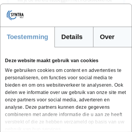
foto's en meeslepende video's? Heb je een passie
voor multimedia en wil jij jouw creatieve
vaardigheden naar een hoger niveau tillen?
Toestemming
Details
Over
Fotografie
(video) content creator
Alles voor je social media
Deze website maakt gebruik van cookies
Leer meer over videobewerking
We gebruiken cookies om content en advertenties te
personaliseren, om functies voor social media te
Multimedia
bieden en om ons websiteverkeer te analyseren. Ook
delen we informatie over uw gebruik van onze site met
onze partners voor social media, adverteren en
analyse. Deze partners kunnen deze gegevens
combineren met andere informatie die u aan ze heeft
verstrekt of die ze hebben verzameld op basis van uw
gebruik van hun services.