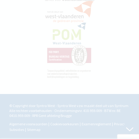
© Copyright door Syntra West - Syntra West vzw maakt deel uit van
Syntrum
Alle rechten voorbehouden - Ondernemingsnr. 410.959.009 - BTW nr. BE
0410.959.009 - RPR Gent afdeling Brugge
Algemene voorwaarden
Cookievoorkeuren
Examenreglement
Privacy
Subsidies
Sitemap