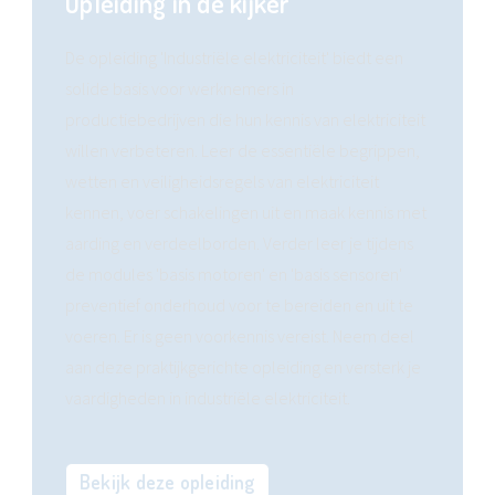
Opleiding in de kijker
De opleiding 'Industriële elektriciteit' biedt een
solide basis voor werknemers in
productiebedrijven die hun kennis van elektriciteit
willen verbeteren. Leer de essentiële begrippen,
wetten en veiligheidsregels van elektriciteit
kennen, voer schakelingen uit en maak kennis met
aarding en verdeelborden. Verder leer je tijdens
de modules 'basis motoren' en 'basis sensoren'
preventief onderhoud voor te bereiden en uit te
voeren. Er is geen voorkennis vereist. Neem deel
aan deze praktijkgerichte opleiding en versterk je
vaardigheden in industriële elektriciteit.
Bekijk deze opleiding