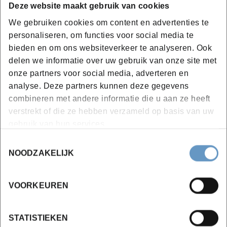
Deze website maakt gebruik van cookies
We gebruiken cookies om content en advertenties te
personaliseren, om functies voor social media te
Heb je vragen over een opleiding?
bieden en om ons websiteverkeer te analyseren. Ook
Of denk je eraan om die op maat en op
delen we informatie over uw gebruik van onze site met
locatie te laten organiseren?
onze partners voor social media, adverteren en
Contacteer onze collega
analyse. Deze partners kunnen deze gegevens
combineren met andere informatie die u aan ze heeft
Sofie Deschepper
verstrekt of die ze hebben verzameld op basis van uw
gebruik van hun services.
Toestemmingsselectie
Stel je vraag
NOODZAKELIJK
VOORKEUREN
Binnenkort binnen dit
leerdomein
STATISTIEKEN