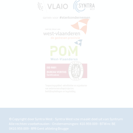
© Copyright door Syntra West - Syntra West vzw maakt deel uit van
Syntrum
Alle rechten voorbehouden - Ondernemingsnr. 410.959.009 - BTW nr. BE
0410.959.009 - RPR Gent afdeling Brugge