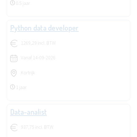
0.5 jaar
Python data developer
1269,29 incl. BTW
Vanaf
14-09-2026
Kortrijk
1 jaar
Data-analist
937,75 incl. BTW