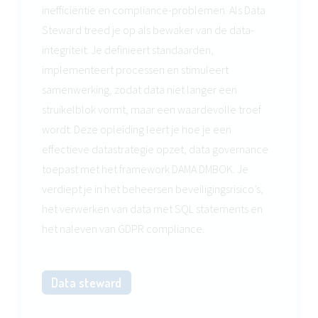
inefficiëntie en compliance-problemen. Als Data
Steward treed je op als bewaker van de data-
integriteit. Je definieert standaarden,
implementeert processen en stimuleert
samenwerking, zodat data niet langer een
struikelblok vormt, maar een waardevolle troef
wordt. Deze opleiding leert je hoe je een
effectieve datastrategie opzet, data governance
toepast met het framework DAMA DMBOK. Je
verdiept je in het beheersen beveiligingsrisico’s,
het verwerken van data met SQL statements en
het naleven van GDPR compliance.
Data steward