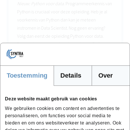
Nieuw: Python voor data
. Programmeerkennis van
Python is cruciaal voor deze opleiding. Heb je al
voorkennis van Python dan kan je meteen
instromen in Data Scientist. Nog geen ervaring?
Volg dan eerst de opleiding Python voor data.
Daarom is er een voorkennis vereist van Python.
Extra voordeel: je behaalt meteen een eerste
certificaat als Python Data Developer.
Toestemming
Details
Over
Data Scientist
of volg eerst Python Data Developer
Deze website maakt gebruik van cookies
We gebruiken cookies om content en advertenties te
personaliseren, om functies voor social media te
bieden en om ons websiteverkeer te analyseren. Ook
delen we informatie over uw gebruik van onze site met