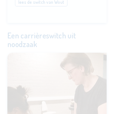
lees de switch van Wout
Een carrièreswitch uit
noodzaak