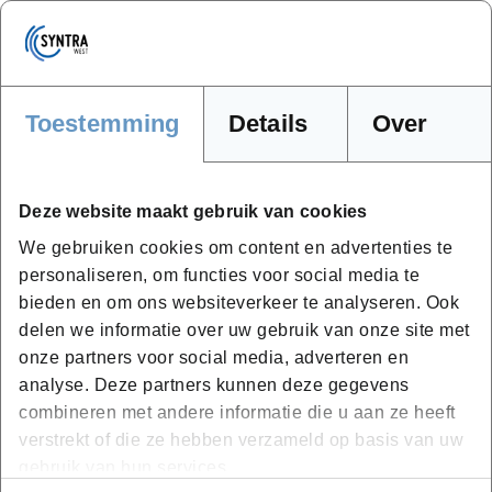
moed vinden om zijn passie te volgen. Het verhaal
van Benedickt Vertriest, eigenaar van De
Wijnboer in Knokke-Heist, is er één van veerkracht,
passie en ondernemerschap.
Toestemming
Details
Over
Lees het verhaal van Benedickt
Deze website maakt gebruik van cookies
We gebruiken cookies om content en advertenties te
personaliseren, om functies voor social media te
bieden en om ons websiteverkeer te analyseren. Ook
We helpen je graag verder bij
delen we informatie over uw gebruik van onze site met
jouw carrièreswitch
onze partners voor social media, adverteren en
analyse. Deze partners kunnen deze gegevens
Van beroep veranderen...
combineren met andere informatie die u aan ze heeft
verstrekt of die ze hebben verzameld op basis van uw
gebruik van hun services.
Hoe pak je dat aan?