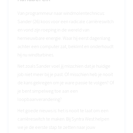
Van programmeur naar windmolentechnicus:
Sander (26) koos voor een radicale carrièreswitch
en vond zijn roeping in de wereld van
hernieuwbare energie. Waar hij eerst dagenlang
achter een computer zat, beklimt en onderhoudt
hij nu windturbines.
Net zoals Sander voel jij misschien dat je huidige
job niet meer bij je past. Of misschien heb je nooit
de kans gekregen om je ware passie te volgen? Of
je bent simpelweg toe aan een
loopbaanverandering?
Het goede nieuws is: het is nooit te laat om een
carrièreswitch te maken. Bij Syntra West helpen
we je de eerste stap te zetten naar jouw