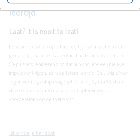
Een carrièreswitch op latere
leeftijd
Laat? 't Is nooit te laat!
Een carrièreswitch op latere leeftijd lijkt misschien een
grote stap, maar het is absoluut haalbaar. Steeds meer
50-plussers realiseren zich dat hun carrière een nieuwe
impuls kan krijgen, zelfs op latere leeftijd. Gelukkig zijn er
tegenwoordig volop mogelijkheden bij Syntra West om
deze droom waar te maken, met opleidingen die je
voorbereiden op de toekomst.
Dit is hoe je het doet