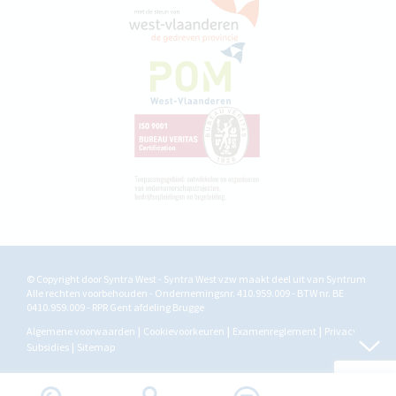
© Copyright door Syntra West - Syntra West vzw maakt deel uit van
Syntrum
Alle rechten voorbehouden - Ondernemingsnr. 410.959.009 - BTW nr. BE
0410.959.009 - RPR Gent afdeling Brugge
Algemene voorwaarden
Cookievoorkeuren
Examenreglement
Privacy
Subsidies
Sitemap