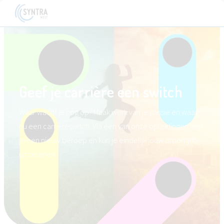
Geef je carrière een switch
Waar wacht je nog op? Maak werk van je passie en waag
nu een carrièreswitch. Via één van onze opleidingen leer
je een nieuw beroep en kun je eindelijk jouw droomjob
uitoefenen.