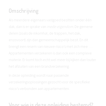
Omschrijving
Als meerdere eigenaars vastgoed bezitten onder één
dak, dan is er sprake van
mede-eigendom
. De gemene
delen (zoals de inkomhal, de trappen, het dak,
enzovoort) zijn dan gemeenschappelijk bezit. En dit
brengt een resem van nieuwe risico’s met zich mee …
Appartementen verzekeren is dan ook een complexe
materie. Er komt toch echt wel meer bij kijken dan louter
het afsluiten van een brandverzekering.
In deze opleiding wordt naar passende
verzekeringsoplossingen gezocht voor de specifieke
risico’s verbonden aan appartementen.
Voor wie is deze opleiding bestemd?