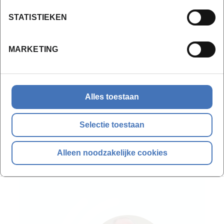
Verantwoordelijkheid van de mede-eigenaars,
huurder, verhuurder
STATISTIEKEN
MARKETING
Bijkomende info
Deze opleiding is erkend voor
permanente vorming:
6 punten FSMA
Alles toestaan
6u BIV
Selectie toestaan
Alleen noodzakelijke cookies
Docent