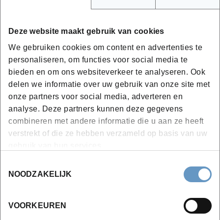
Aan de hand van een 11 tal praktische cases wordt de
schaderegeling in appartementen besproken
Deze website maakt gebruik van cookies
Volgende zaken komen aan bod:
We gebruiken cookies om content en advertenties te
Brandschade in het appartement van een huurder,
personaliseren, om functies voor social media te
met schade bij de buren
bieden en om ons websiteverkeer te analyseren. Ook
Waterschade in verschillende verdiepingen van het
delen we informatie over uw gebruik van onze site met
onze partners voor social media, adverteren en
gebouw
analyse. Deze partners kunnen deze gegevens
Schade door een verantwoordelijke (derde)
combineren met andere informatie die u aan ze heeft
tegenpartij
verstrekt of die ze hebben verzameld op basis van uw
Verfraaiing aangebracht door de eigenaar of
gebruik van hun services.
aangebracht door de huurder
Toestemmingsselectie
Schade aan een gebouw waarvan de naakte
NOODZAKELIJK
eigenaar op een ander adres woont
Schade aan een appartement eigendom van een
VOORKEUREN
vennootschap