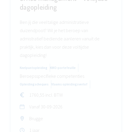
dagopleiding
Ben jij die veeltalige administratieve
duizendpoot? Wil je het beroep van
admistratief bediende aanleren vanuit de
praktijk, kies dan voor deze voltijdse
dagopleiding!
Knelpuntopleiding
KMO-portefeuille
Beroepsspecifieke competenties
Opleidingscheques
Vlaams opleidingsverlof
1760,55 incl. BTW
Vanaf
30-09-2026
Brugge
1 jaar