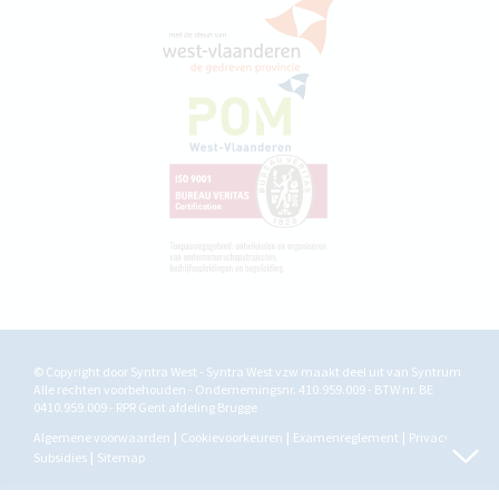
© Copyright door Syntra West - Syntra West vzw maakt deel uit van
Syntrum
Alle rechten voorbehouden - Ondernemingsnr. 410.959.009 - BTW nr. BE
0410.959.009 - RPR Gent afdeling Brugge
Algemene voorwaarden
Cookievoorkeuren
Examenreglement
Privacy
Subsidies
Sitemap