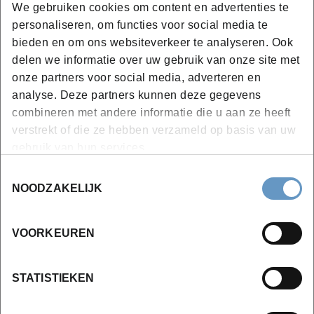
inclusief schadeafhandeling
We gebruiken cookies om content en advertenties te
personaliseren, om functies voor social media te
Module 5: Klantgerichte communicatie in het
bieden en om ons websiteverkeer te analyseren. Ook
vastgoedkantoor - 24 lesuren inclusief evaluatie
delen we informatie over uw gebruik van onze site met
onze partners voor social media, adverteren en
Schriftelijke communicatie met internen, klanten
analyse. Deze partners kunnen deze gegevens
en andere externen
combineren met andere informatie die u aan ze heeft
Afspraken vastleggen
verstrekt of die ze hebben verzameld op basis van uw
Tijdig communicatie doorgeven
gebruik van hun services.
Antwoorden op infovragen
Toestemmingsselectie
Aanvragen van offertes
NOODZAKELIJK
Aanvragen van documenten
...
VOORKEUREN
Mondelinge communicatie met internen, klanten
en andere externen
STATISTIEKEN
Efficiënte communicatietechnieken
Lichaamstaal kennen en herkennen