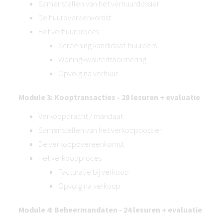
Samenstellen van het verhuurdossier
De huurovereenkomst
Het verhuurproces
Screening kandidaat-huurders
Woningkwaliteitsnormering
Opvolg na verhuur
Module 3: Kooptransacties - 28 lesuren + evaluatie
Verkoopdracht / mandaat
Samenstellen van het verkoopdossier
De verkoopovereenkomst
Het verkoopproces
Facturatie bij verkoop
Opvolg na verkoop
Module 4: Beheermandaten - 24 lesuren + evaluatie