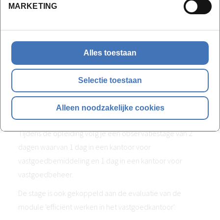
MARKETING
Assertiviteit
Klantvriendelijkheid en klantenonthaal
Klachtenbehandeling
Alles toestaan
Evaluatie
Selectie toestaan
Iedere module rond je af met een evaluatie. Dit kan in de
vorm van een examen en/of opdracht.
Alleen noodzakelijke cookies
Stage
Tijdens de opleiding volg je een observatiestage van 2
dagen waarvan 1 dag in een kantoor voor
vastgoedbemiddeling en 1 dag in een kantoor voor
vastgoedbeheer.
De stage is ook gekoppeld aan de evaluatie van de
module 'efficiënt werken in het vastgoedkantoor'.