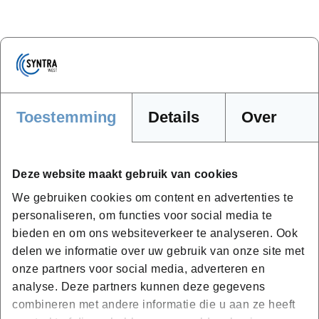
Samengevat
Toestemming
Details
Over
Opdrachtgever
Europees Fonds voor Innoveren en
Ondernemen (EFRO)
Deze website maakt gebruik van cookies
Startdatum
We gebruiken cookies om content en advertenties te
01/05/2025
personaliseren, om functies voor social media te
bieden en om ons websiteverkeer te analyseren. Ook
Einddatum
delen we informatie over uw gebruik van onze site met
30/04/2028
onze partners voor social media, adverteren en
analyse. Deze partners kunnen deze gegevens
Budget
combineren met andere informatie die u aan ze heeft
€ 482.800,00