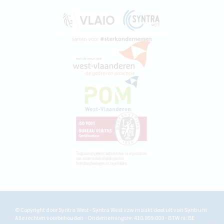
© Copyright door Syntra West - Syntra West vzw maakt deel uit van
Syntrum
Alle rechten voorbehouden - Ondernemingsnr. 410.959.009 - BTW nr. BE