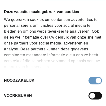
Deze website maakt gebruik van cookies
We gebruiken cookies om content en advertenties te
personaliseren, om functies voor social media te
bieden en om ons websiteverkeer te analyseren. Ook
delen we informatie over uw gebruik van onze site met
onze partners voor social media, adverteren en
Levenslang leren in de wijnbouw
analyse. Deze partners kunnen deze gegevens
combineren met andere informatie die u aan ze heeft
Naast blijven ondernemen blijft Michel ook levenslang
verstrekt of die ze hebben verzameld op basis van uw
leren. In ’21 tekende hij nog present op een
gebruik van hun services.
groepsopleiding ‘duurzame wijnbouw’, waarbij hij
Toestemmingsselectie
samen met collega-wijnbouwer/deelnemers zich
NOODZAKELIJK
engageerde om een ‘duurzaamheidscharter’ op te
maken en te onderschrijven.
VOORKEUREN
Michel past al jaren het concept van duurzaam
ondernemen in de praktijk toe: via de investering in