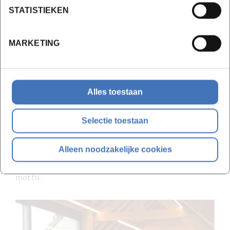
STATISTIEKEN
zonnepanelen, warmtepompen, door hemelwater op
te vangen en door wijn biologisch te verbouwen.
MARKETING
Na het overlijden van Michels echtgenote Carine in ’22
runt Michel (64) vandaag de site met
vriendin/
sommelier
Kris Dhaenen. Zij bewerken de 3
hectares wijngaarden met 11.500 wijnstokken van A tot
Alles toestaan
Z. De huidige 2ejaarscursisten ‘
wijnbouwer
-wijnmaker’
krijgen op vandaag nog steeds een les ‘praktijk oogst
Selectie toestaan
en persen’ van gelegenheidsdocent Michel Dehem.
Groeien in wijnbouw willen ze niet meer doen. ‘Rustig
Alleen noodzakelijke cookies
voortdoen’ en de Bourgogne naar hier brengen is hun
motto.