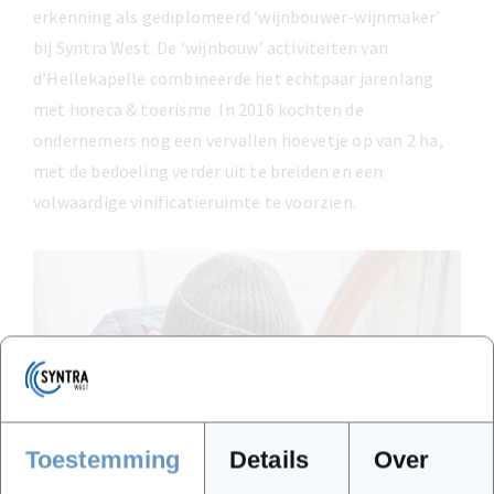
erkenning als gediplomeerd ‘wijnbouwer-wijnmaker’
bij Syntra West. De ‘wijnbouw’ activiteiten van
d’Hellekapelle combineerde het echtpaar jarenlang
met horeca & toerisme. In 2016 kochten de
ondernemers nog een vervallen hoevetje op van 2 ha,
met de bedoeling verder uit te breiden en een
volwaardige vinificatieruimte te voorzien.
Toestemming
Details
Over