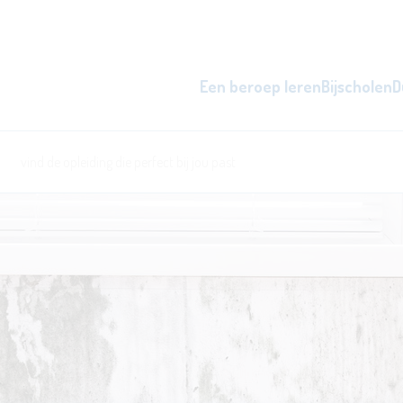
Een beroep leren
Bijscholen
D
zowel overdag als 's avonds, d
word beter i
l
ken