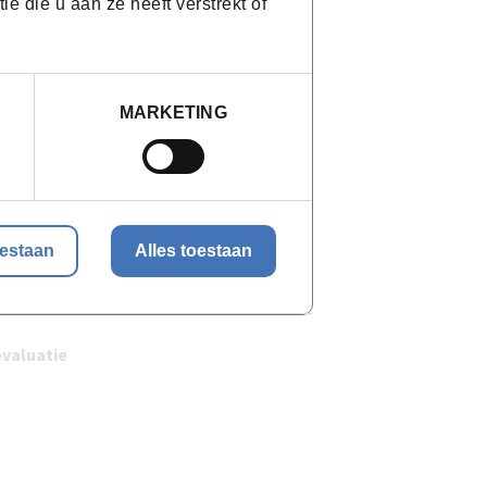
 die u aan ze heeft verstrekt of
g eruit?
MARKETING
oestaan
Alles toestaan
evaluatie