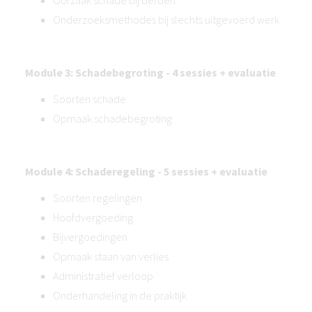
Oorzaak schade bij derden
Onderzoeksmethodes bij slechts uitgevoerd werk
Module 3: Schadebegroting - 4 sessies + evaluatie
Soorten schade
Opmaak schadebegroting
Module 4: Schaderegeling - 5 sessies + evaluatie
Soorten regelingen
Hoofdvergoeding
Bijvergoedingen
Opmaak staan van verlies
Administratief verloop
Onderhandeling in de praktijk