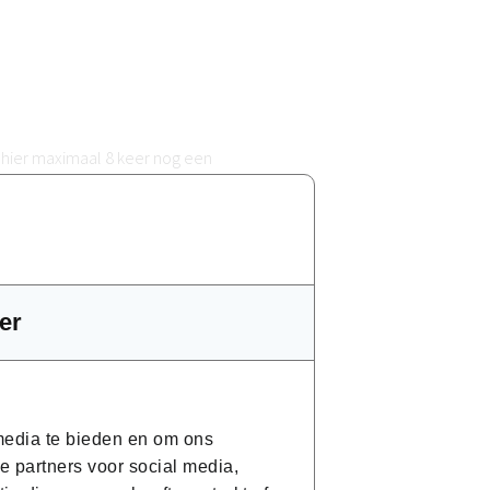
 hier maximaal 8 keer nog een
 18u30 tot 22u.
er
men. Dit telkens in de vorm van een
lnam aan de eerste zittijd, heb je recht op
 media te bieden en om ons
e partners voor social media,