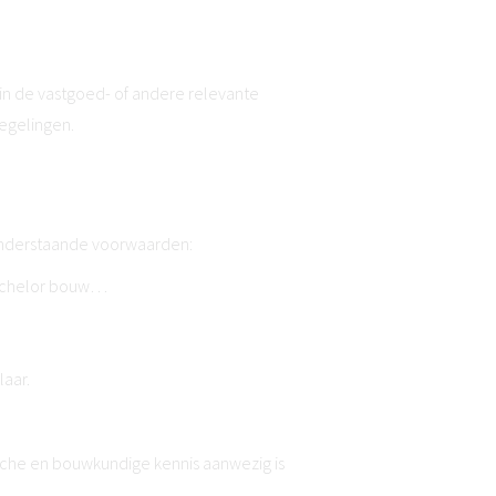
in de vastgoed- of andere relevante
regelingen.
onderstaande voorwaarden:
bachelor bouw…
aar.
ische en bouwkundige kennis aanwezig is