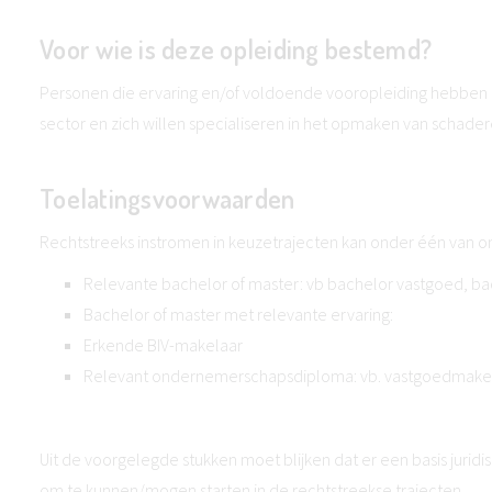
Voor wie is deze opleiding bestemd?
Personen die ervaring en/of voldoende vooropleiding hebben 
sector en zich willen specialiseren in het opmaken van schade
Toelatingsvoorwaarden
Rechtstreeks instromen in keuzetrajecten kan onder één van 
Relevante bachelor of master: vb bachelor vastgoed, 
Bachelor of master met relevante ervaring:
Erkende BIV-makelaar
Relevant ondernemerschapsdiploma: vb. vastgoedmakel
Uit de voorgelegde stukken moet blijken dat er een basis jurid
om te kunnen/mogen starten in de rechtstreekse trajecten