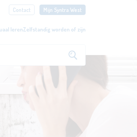
Contact
Mijn Syntra West
uaal leren
Zelfstandig worden of zijn
eeltijds of voltijds.
n je job.
eer een beroep en verdien bij (> 15 jaar).
word een succesvoll