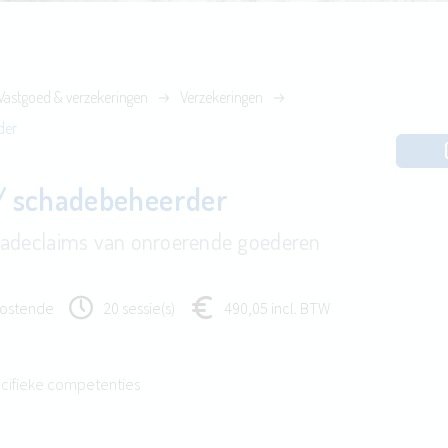
Vastgoed & verzekeringen
Verzekeringen
der
/ schadebeheerder
hadeclaims van onroerende goederen
ostende
20 sessie(s)
490,05 incl. BTW
cifieke competenties