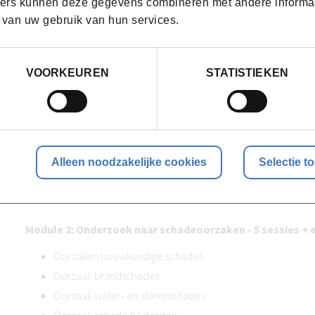
ers kunnen deze gegevens combineren met andere informatie
 van uw gebruik van hun services.
Hoe ziet het programma van deze opleidin
De opleiding bestaat uit 4 modules.
VOORKEUREN
STATISTIEKEN
Module 1: Fundamentals - 2 sessies + evaluatie
Begroting/regeling
Werkgebieden
Alleen noodzakelijke cookies
Selectie t
Classificatie van schades
Module 2: Onderzoek naar schadeoorzaken - 5 sessies + 
Oorzaken bouwkundige schades
Oorzaak brandschades
Oorzaak water- en stormschades