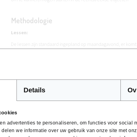
Methodologie
Lessen:
De lessen zijn standaard ingepland op maandagavond, er komt
donderdagavond bij.
De lessen gaan klassikaal door op de campus en zijn telkens van
Evaluaties:
Details
Ov
Op het einde van iedere module wordt er een evaluatie afgeno
examen.
cookies
Als cursist heb je 2 examenkansen. Indien je niet slaagde of dee
n advertenties te personaliseren, om functies voor social
een tweede zittijd.
 delen we informatie over uw gebruik van onze site met onz