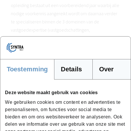
opleiding bestaat uit een voorbereidend jaar waarbij alle
nodige voorkennis aangereikt wordt om daarnaa verder
te specialiseren binnen de 3 domeinen van de
vastgoedexpertise (vastgoedschattingen,
plaatsbeschrijvingen, schaderegelaar- / beheerder).
Opleiding Vastgoedmakelaar
Toestemming
Details
Over
Bij Syntra West bieden we ook de
3-jarige opleiding
Vastgoedmakelaar
aan waarbij het diploma toegang
geeft tot de BIV-stage.
Deze website maakt gebruik van cookies
Het inschrijvingsrecht omvat de opleiding en bijhorend
We gebruiken cookies om content en advertenties te
personaliseren, om functies voor social media te
digitaal cursusmateriaal.
bieden en om ons websiteverkeer te analyseren. Ook
Het cursusmateriaal is beschikbaar op het online
delen we informatie over uw gebruik van onze site met
leerplatform.