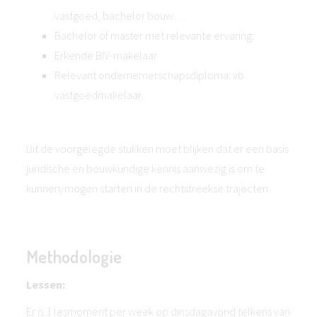
vastgoed, bachelor bouw…
Bachelor of master met relevante ervaring:
Erkende BIV-makelaar
Relevant ondernemerschapsdiploma: vb.
vastgoedmakelaar.
Uit de voorgelegde stukken moet blijken dat er een basis
juridische en bouwkundige kennis aanwezig is om te
kunnen/mogen starten in de rechtstreekse trajecten
Methodologie
Lessen:
Er is 1 lesmoment per week op dinsdagavond telkens van