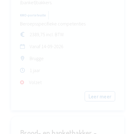
(banket)bakkers.
KMO-portefeuille
Beroepsspecifieke competenties
2389,75 incl. BTW
Vanaf
14-09-2026
Brugge
1 jaar
Volzet
Leer meer
Brood- en banketbakker -