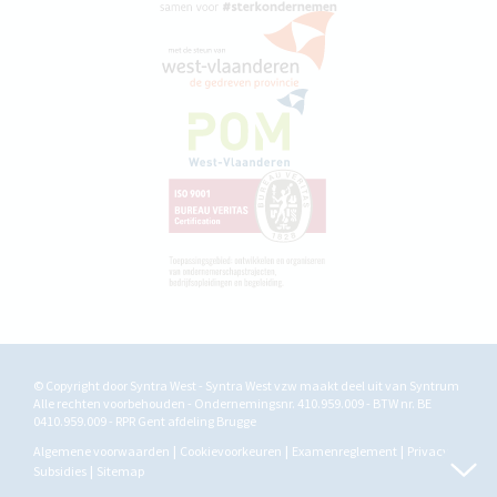
© Copyright door Syntra West - Syntra West vzw maakt deel uit van
Syntrum
Alle rechten voorbehouden - Ondernemingsnr. 410.959.009 - BTW nr. BE
0410.959.009 - RPR Gent afdeling Brugge
Algemene voorwaarden
Cookievoorkeuren
Examenreglement
Privacy
Subsidies
Sitemap