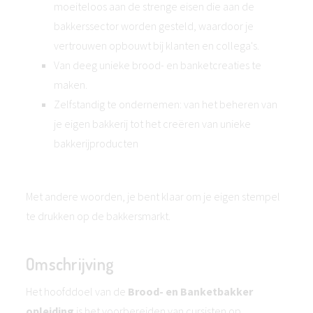
moeiteloos aan de strenge eisen die aan de
bakkerssector worden gesteld, waardoor je
vertrouwen opbouwt bij klanten en collega's.
Van deeg unieke brood- en banketcreaties te
maken.
Zelfstandig te ondernemen: van het beheren van
je eigen bakkerij tot het creëren van unieke
bakkerijproducten
Met andere woorden, je bent klaar om je eigen stempel
te drukken op de bakkersmarkt.
Omschrijving
Het hoofddoel van de
Brood- en Banketbakker
opleiding
is het voorbereiden van cursisten op