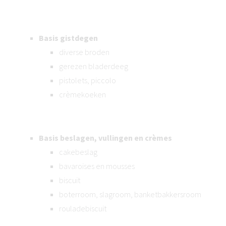
Basis gistdegen
diverse broden
gerezen bladerdeeg
pistolets, piccolo
crèmekoeken
Basis beslagen, vullingen en crèmes
cakebeslag
bavaroises en mousses
biscuit
boterroom, slagroom, banketbakkersroom
rouladebiscuit