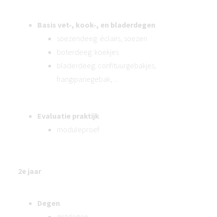
Basis vet-, kook-, en bladerdegen
soezendeeg: éclairs, soezen
boterdeeg: koekjes
bladerdeeg: confituurgebakjes,
frangipanegebak, ...
Evaluatie praktijk
moduleproef
2e jaar
Degen
gistdegen