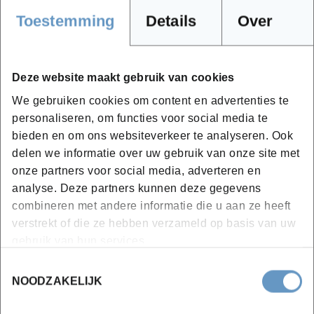
verfijnde crèmes
Toestemming
Details
Over
consumptie-ijs
Beslagen
Kookdeeg
Deze website maakt gebruik van cookies
vullingen en crèmes
We gebruiken cookies om content en advertenties te
taarten met verschillende degen
personaliseren, om functies voor social media te
bieden en om ons websiteverkeer te analyseren. Ook
delen we informatie over uw gebruik van onze site met
Luxedegen
onze partners voor social media, adverteren en
vet- en bladerdegen
analyse. Deze partners kunnen deze gegevens
gistdegen
combineren met andere informatie die u aan ze heeft
vullingen & crèmes
verstrekt of die ze hebben verzameld op basis van uw
gebruik van hun services.
Toestemmingsselectie
Projectmodule bakker & banketbakker
NOODZAKELIJK
Visie en strategie van de onderneming
Wetgeving en administratie