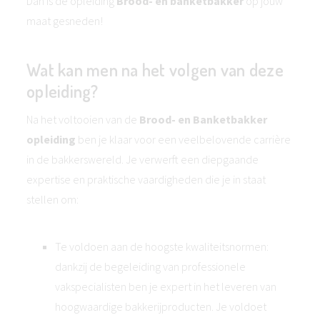
Dan is de opleiding
Brood- en banketbakker
op jouw
maat gesneden!
Wat kan men na het volgen van deze
opleiding?
Na het voltooien van de
Brood- en Banketbakker
opleiding
ben je klaar voor een veelbelovende carrière
in de bakkerswereld. Je verwerft een diepgaande
expertise en praktische vaardigheden die je in staat
stellen om:
Te voldoen aan de hoogste kwaliteitsnormen:
dankzij de begeleiding van professionele
vakspecialisten ben je expert in het leveren van
hoogwaardige bakkerijproducten. Je voldoet