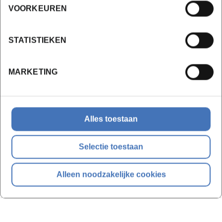
Personeelsbeleid
VOORKEUREN
Begeleiding eindwerk
Productassortiment en prijszetting
STATISTIEKEN
inrichting & infrastructruur
MARKETING
Eindproef praktijk brood- & banketbakker
Alles toestaan
Bijkomende info
Selectie toestaan
Alleen noodzakelijke cookies
De lessen zullen wekelijks doorgaan van 18u30 tot 22u.
Tijdens de schoolvakanties zijn er geen lessen.