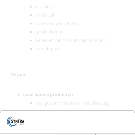
inleiding
materiaal
hygiëne en veiligheid
productkennis
bereiden van chocoladeproducten
moduleproef
3e jaar
Luxe banketproducten
luxe gebak op basis van biscuitbeslag
Opbouwgebak
Soezendeeg
Bladerdeeg