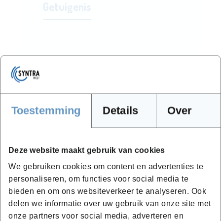
Getuigenis
Doordat je in een kleine groep
zit, kan je alle vragen stellen en
krijg je veel persoonlijke
Toestemming
Details
Over
begeleiding
Lucas
Deze website maakt gebruik van cookies
We gebruiken cookies om content en advertenties te
personaliseren, om functies voor social media te
Lees het volledige verhaal
bieden en om ons websiteverkeer te analyseren. Ook
delen we informatie over uw gebruik van onze site met
onze partners voor social media, adverteren en