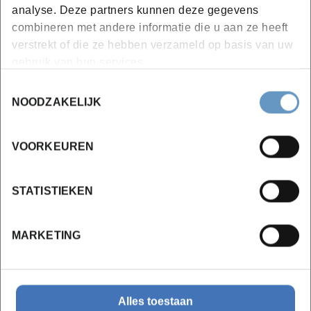
analyse. Deze partners kunnen deze gegevens
combineren met andere informatie die u aan ze heeft
Locaties en data
verstrekt of die ze hebben verzameld op basis van uw
gebruik van hun services.
Toestemmingsselectie
NOODZAKELIJK
Campus Roeselare
vanaf 10-09-2026
VOORKEUREN
1 sessie
Gratis
STATISTIEKEN
Inschrijven
MARKETING
Bekijk lesdata
Alles toestaan