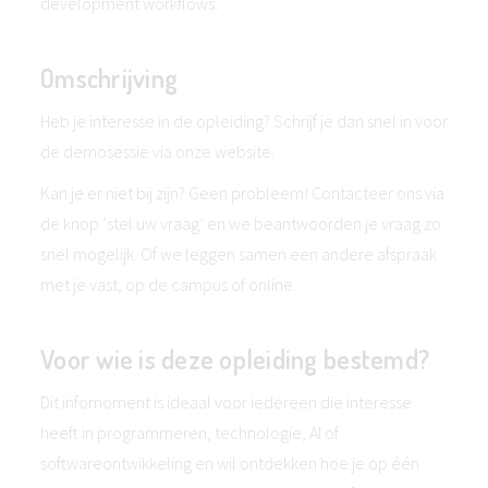
development workflows.
Omschrijving
Heb je interesse in de opleiding? Schrijf je dan snel in voor
de demosessie via onze website.
Kan je er niet bij zijn? Geen probleem! Contacteer ons via
de knop ‘stel uw vraag’ en we beantwoorden je vraag zo
snel mogelijk. Of we leggen samen een andere afspraak
met je vast, op de campus of online.
Voor wie is deze opleiding bestemd?
Dit infomoment is ideaal voor iedereen die interesse
heeft in programmeren, technologie, AI of
softwareontwikkeling en wil ontdekken hoe je op één