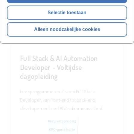
Selectie toestaan
Volg aparte modules of het
volledige traject!
Alleen noodzakelijke cookies
Full Stack & AI Automation
Developer - Voltijdse
dagopleiding
Leer programmeren als een Full Stack
Developer, van front-end tot back-end
developement met AI als slimme assistent.
Knelpuntopleiding
KMO-portefeuille