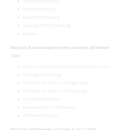
Gespreksmodellen
Feedbacktraining
Assertiviteitstraining
Training conflicthantering
Examen
Module: Basiscompetenties coachen (Blended-
12u)
Wat is coaching en het mandaat van de coach
Gedragsverandering
Structuur van een coachingstraject
Structuur van een coachingssessie
Coachingsmodellen
Aanmoedigen en motiveren
Zelfkennis het pop
Module: Individueel coachen 1-op-1 (52u)