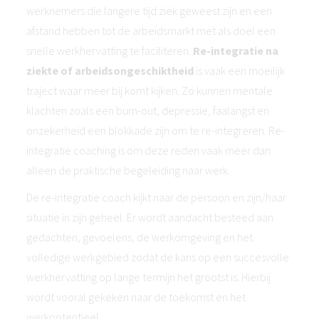
werknemers die langere tijd ziek geweest zijn en een
afstand hebben tot de arbeidsmarkt met als doel een
snelle werkhervatting te faciliteren.
Re-integratie na
ziekte of arbeidsongeschiktheid
is vaak een moeilijk
traject waar meer bij komt kijken. Zo kunnen mentale
klachten zoals een burn-out, depressie, faalangst en
onzekerheid een blokkade zijn om te re-integreren. Re-
integratie coaching is om deze reden vaak meer dan
alleen de praktische begeleiding naar werk.
De re-integratie coach kijkt naar de persoon en zijn/haar
situatie in zijn geheel. Er wordt aandacht besteed aan
gedachten, gevoelens, de werkomgeving en het
volledige werkgebied zodat de kans op een succesvolle
werkhervatting op lange termijn het grootst is. Hierbij
wordt vooral gekeken naar de toekomst en het
werkpotentieel.