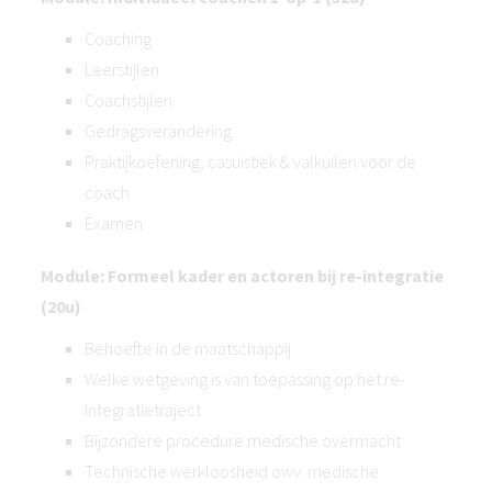
Coaching
Leerstijlen
Coachstijlen
Gedragsverandering
Praktijkoefening, casuïstiek & valkuilen voor de
coach
Examen
Module: Formeel kader en actoren bij re-integratie
(20u)
Behoefte in de maatschappij
Welke wetgeving is van toepassing op het re-
integratietraject
Bijzondere procedure medische overmacht
Technische werkloosheid owv. medische