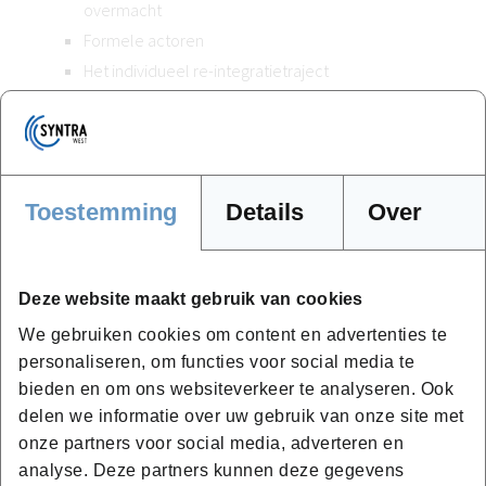
overmacht
Formele actoren
Het individueel re-integratietraject
Ander regelgevend kader
Examen
Module: Informeel samenwerken en netwerken bij
Toestemming
Details
Over
werkhervatting (20u)
De sociale kaart
Complementaire rol en functie van de re-
Deze website maakt gebruik van cookies
integratiecoach
We gebruiken cookies om content en advertenties te
Netwerken en samenwerken
personaliseren, om functies voor social media te
Communicatie en doorverwijzen tijdens re-
bieden en om ons websiteverkeer te analyseren. Ook
integratie
delen we informatie over uw gebruik van onze site met
Projectbegeleiding
onze partners voor social media, adverteren en
Examen
analyse. Deze partners kunnen deze gegevens