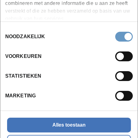
combineren met andere informatie die u aan ze heeft
Module: Opstellen van het re-integratieplan of
verstrekt of die ze hebben verzameld op basis van uw
gemotiveerd verslag (20u)
gebruik van hun services.
Profielbepaling werknemer
Toestemmingsselectie
NOODZAKELIJK
Profielbepaling organisatie
Opmaak, inhoud en bezorgen van het re-
integratieplan
VOORKEUREN
Gemotiveerd verslag
Examen
STATISTIEKEN
Module: Individuele begeleiding tijdens
MARKETING
werkhervatting (20u)
Rol van de coach vóór werkhervatting
Coaching tijdens werkhervatting
Alles toestaan
Verslaggeving
Afsluiten en evalueren van het re-integratieplan