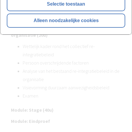
Selectie toestaan
Eindwerkbegeleiding
Examen
Alleen noodzakelijke cookies
Module: Het collectief re-integratiebeleid van de
organisatie (20u)
Wettelijk kader rond het collectief re-
integratiebeleid
Persoon overschrijdende factoren
Analyse van het bestaand re-integratiebeleid in de
organisatie
Visievorming duurzaam aanwezigheidsbeleid
Examen
Module: Stage (40u)
Module: Eindproef