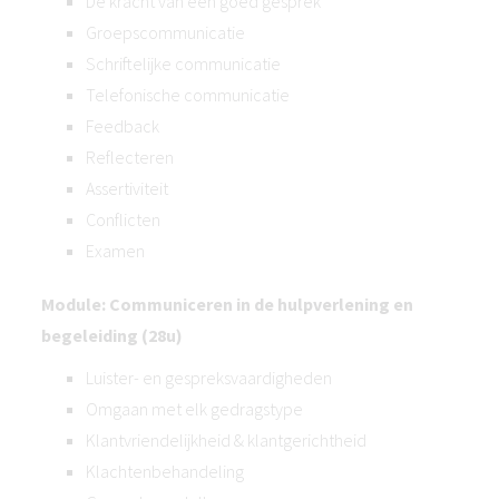
De kracht van een goed gesprek
Groepscommunicatie
Schriftelijke communicatie
Telefonische communicatie
Feedback
Reflecteren
Assertiviteit
Conflicten
Examen
Module: Communiceren in de hulpverlening en
begeleiding (28u)
Luister- en gespreksvaardigheden
Omgaan met elk gedragstype
Klantvriendelijkheid & klantgerichtheid
Klachtenbehandeling