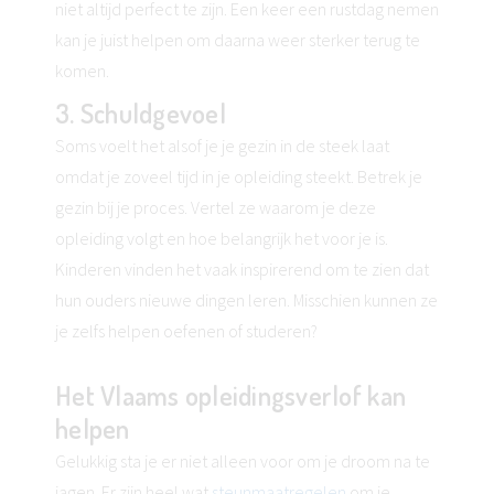
niet altijd perfect te zijn. Een keer een rustdag nemen
kan je juist helpen om daarna weer sterker terug te
komen.
3. Schuldgevoel
Soms voelt het alsof je je gezin in de steek laat
omdat je zoveel tijd in je opleiding steekt. Betrek je
gezin bij je proces. Vertel ze waarom je deze
opleiding volgt en hoe belangrijk het voor je is.
Kinderen vinden het vaak inspirerend om te zien dat
hun ouders nieuwe dingen leren. Misschien kunnen ze
je zelfs helpen oefenen of studeren?
Het Vlaams opleidingsverlof kan
helpen
Gelukkig sta je er niet alleen voor om je droom na te
jagen. Er zijn heel wat
steunmaatregelen
om je