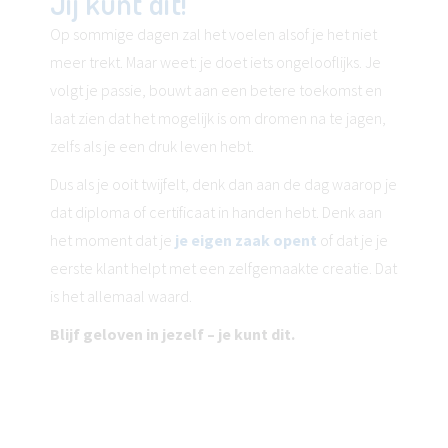
Jij kunt dit!
Op sommige dagen zal het voelen alsof je het niet
meer trekt. Maar weet: je doet iets ongelooflijks. Je
volgt je passie, bouwt aan een betere toekomst en
laat zien dat het mogelijk is om dromen na te jagen,
zelfs als je een druk leven hebt.
Dus als je ooit twijfelt, denk dan aan de dag waarop je
dat diploma of certificaat in handen hebt. Denk aan
het moment dat je
je eigen zaak opent
of dat je je
eerste klant helpt met een zelfgemaakte creatie. Dat
is het allemaal waard.
Blijf geloven in jezelf – je kunt dit.