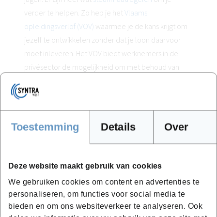
verder te helpen. Zo heb je het
Vlaams
opleidingsverlof (VOV)
waarmee je de kans krijgt om
jezelf te ontwikkelen zonder dat je loon daarvoor
moet inleveren. Het VOV biedt werknemers in de
privésector de mogelijkheid om met behoud van
loon afwezig te zijn op het werk om een erkende
opleiding te volgen. Dit betekent dat je je passie voor
bijvoorbeeld bakken, kappen of techniek kunt
najagen, terwijl je nog steeds je bijdrage levert op de
Toestemming
Details
Over
werkvloer.
Het mooie is dat het geen onbereikbaar systeem is.
Deze website maakt gebruik van cookies
Werk je minstens halftijds? Dan kom je al in
aanmerking, zolang de opleiding geregistreerd staat
We gebruiken cookies om content en advertenties te
in de opleidingsdatabank Vlaamse
personaliseren, om functies voor social media te
bieden en om ons websiteverkeer te analyseren. Ook
opleidingsincentives. Afhankelijk van je werkuren kun