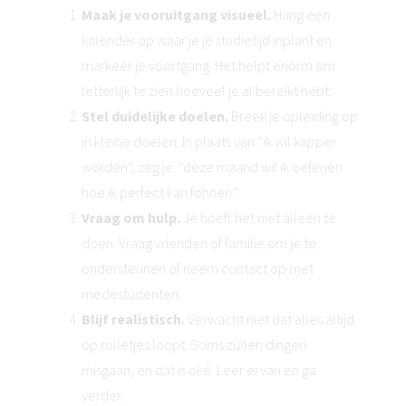
Maak je vooruitgang visueel.
Hang een
kalender op waar je je studietijd inplant en
markeer je voortgang. Het helpt enorm om
letterlijk te zien hoeveel je al bereikt hebt.
Stel duidelijke doelen.
Breek je opleiding op
in kleine doelen. In plaats van “ik wil kapper
worden”, zeg je: “deze maand wil ik oefenen
hoe ik perfect kan föhnen.”
Vraag om hulp.
Je hoeft het niet alleen te
doen. Vraag vrienden of familie om je te
ondersteunen of neem contact op met
medestudenten.
Blijf realistisch.
Verwacht niet dat alles altijd
op rolletjes loopt. Soms zullen dingen
misgaan, en dat is oké. Leer ervan en ga
verder.