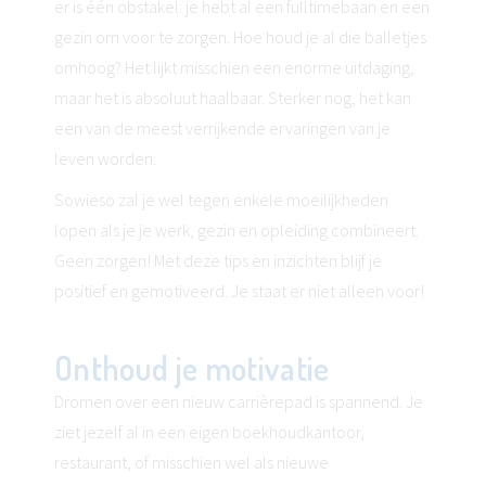
er is één obstakel: je hebt al een fulltimebaan en een
gezin om voor te zorgen. Hoe houd je al die balletjes
omhoog? Het lijkt misschien een enorme uitdaging,
maar het is absoluut haalbaar. Sterker nog, het kan
een van de meest verrijkende ervaringen van je
leven worden.
Sowieso zal je wel tegen enkele moeilijkheden
lopen als je je werk, gezin en opleiding combineert.
Geen zorgen! Met deze tips en inzichten blijf je
positief en gemotiveerd. Je staat er niet alleen voor!
Onthoud je motivatie
Dromen over een nieuw carrièrepad is spannend. Je
ziet jezelf al in een eigen boekhoudkantoor,
restaurant, of misschien wel als nieuwe