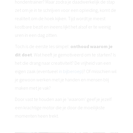
hondentrainer? Maar zodra je daadwerkelijk de stap
zet om je in te schrijven voor een opleiding, komt de
realiteit om de hoek kijken. Tijd wordt je meest
kostbare bezit en ineens lijkt het alsof er te weinig
uren in een dag zitten.
Toch is de eerste les simpel:
onthoud waarom je
dit doet
. Wat heeft je gemotiveerd om te starten? Is
het die drang naar creativiteit? De vrijheid van een
eigen zaak (eventueel
in bijberoep
)? Of misschien wil
je gewoon werken met je handen en mensen blij
maken met je vak?
Door vast te houden aan je ‘waarom’ geef je jezelf
een krachtige motor die je door de moeilijkste
momenten heen trekt.