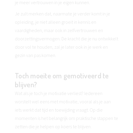
je meer vertrouwen in je eigen kunnen.
Je zult merken dat, naarmate je verder komt in je
opleiding, je niet alleen groeit in kennis en
vaardigheden, maar ook in zelfvertrouwen en
doorzettingsvermogen. De kracht die je nu ontwikkelt
door vol te houden, zal je later ook in je werk en
gezin van pas komen.
Toch moeite om gemotiveerd te
blijven?
Wat als je toch je motivatie verliest? Iedereen
worstelt wel eens met motivatie, vooral als je aan
iets werkt dat tijd en toewijding vraagt. Op die
momenten is het belangrijk om praktische stappen te
zetten die je helpen op koers te blijven.