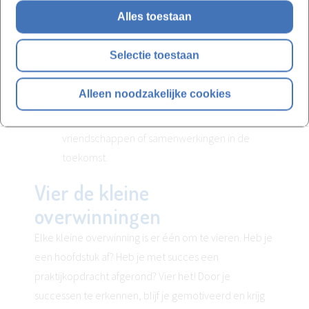
belangrijk het is om te blijven leren en groeien.
Alles toestaan
Je vergroot je kansen op succes.
Door
nieuwe vaardigheden te leren, zet je jezelf op
Selectie toestaan
de kaart en vergroot je je carrièrekansen.
Je bouwt een nieuw netwerk op.
Tijdens je
Alleen noodzakelijke cookies
opleiding ontmoet je mensen met dezelfde
passie, wat kan leiden tot waardevolle
vriendschappen of samenwerkingen in de
toekomst.
Vier de kleine
overwinningen
Elke kleine overwinning is er één om te vieren. Heb je
een hoofdstuk af? Heb je met succes een
praktijkopdracht afgerond? Vier het! Door je
successen te erkennen, blijf je gemotiveerd en krijg