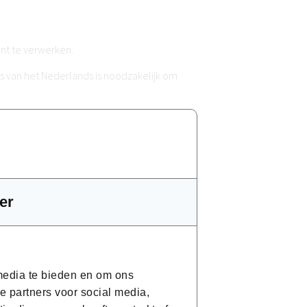
nt te verwerken.
 van het Nederlands is noodzakelijk om
er
 media te bieden en om ons
che onderdelen. Een laptop of pc is
e partners voor social media,