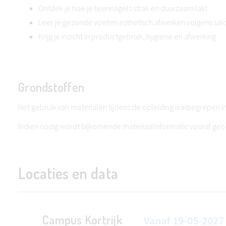
Ontdek je hoe je teennagels strak en duurzaam lakt
Leer je gezonde voeten esthetisch afwerken volgens sa
Krijg je inzicht in productgebruik, hygiëne en afwerking
Grondstoffen
Het gebruik van materialen tijdens de opleiding is inbegrepen in 
Indien nodig wordt bijkomende materiaalinformatie vooraf g
Locaties en data
Campus Kortrijk
Vanaf
19-05-2027