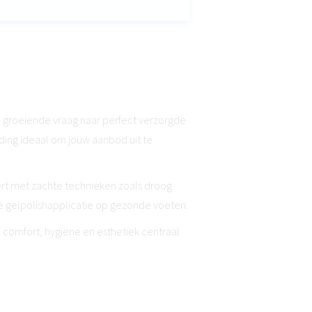
de groeiende vraag naar perfect verzorgde
ding ideaal om jouw aanbod uit te
ert met zachte technieken zoals droog
 gelpolishapplicatie op gezonde voeten.
 comfort, hygiëne en esthetiek centraal