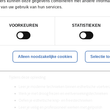
ers kunnen deze gegevens combineren met andere informatie
 van uw gebruik van hun services.
Tijdens de opleiding kan gevraagd worden om modellen mee 
realistische werksituatie te oefenen. Bij een kortlopende opleid
meegedeeld bij de uitnodiging van jouw deelname aan deze op
VOORKEUREN
STATISTIEKEN
gezonde voeten zonder nagel- of huidaandoeningen.
Syntra West zet in op duurzaam leren. Cursusmateriaal, opdrac
beschikking gesteld via het cursistenplatform.
Alleen noodzakelijke cookies
Selectie t
Hoe ziet het programma van deze opleidin
Tijdens deze opleiding:
Leer je moderne technieken binnen esthetische voetver
Werk je met droog frezen en eeltverwekingstechnieken
Oefen je esthetische knip- en freestechnieken
Leer je veilig en professioneel werken met gelpolish