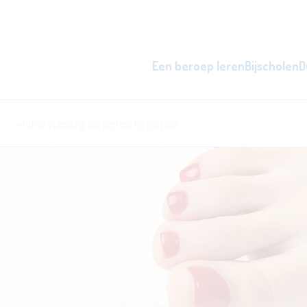
Een beroep leren
Bijscholen
D
zowel overdag als 's avonds, d
word beter i
l
ken