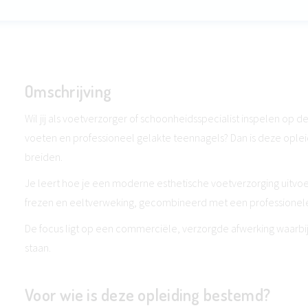
Omschrijving
Wil jij als voetverzorger of schoonheidsspecialist inspelen op 
voeten en professioneel gelakte teennagels? Dan is deze oplei
breiden.
Je leert hoe je een moderne esthetische voetverzorging uitvo
frezen en eeltverweking, gecombineerd met een professionele
De focus ligt op een commerciële, verzorgde afwerking waarbij
staan.
Voor wie is deze opleiding bestemd?