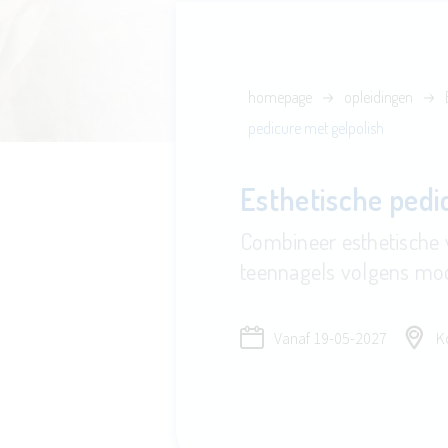
homepage
opleidingen
pedicure met gelpolish
Esthetische pedi
Combineer esthetische 
teennagels volgens mod
Vanaf
19-05-2027
Ko