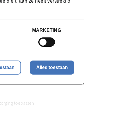
 die u aan ze heeft verstrekt of
te brengen om technieken in een
ing als deze, wordt dit telkens
leiding. Er wordt enkel gewerkt op
MARKETING
hten en werkbundels worden digitaal ter
oestaan
Alles toestaan
g eruit?
zorging toepassen