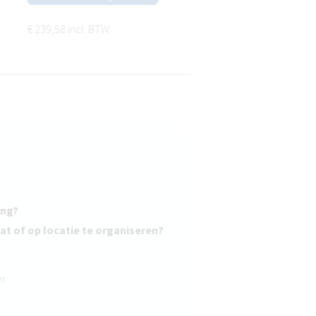
€ 239,58 incl. BTW
ing?
at of op locatie te organiseren?
er