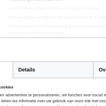
Je bent minimum 18 jaar of hebt aan de leerplicht voldaan.
Minimale digitale vaardigheden zijn aangeraden om de e-conte
De lessen worden in het Nederlands gegeven. Een goede kennis
theorie en praktijk te kunnen volgen.
Methodologie
Deze kortlopende opleiding is sterk praktijkgericht.
Demonstraties door de docent
Details
Ov
Praktische oefeningen op model
Persoonlijke begeleiding en feedback
Focus op techniek, hygiëne en afwerking
cookies
n advertenties te personaliseren, om functies voor social
Er kan gebruik gemaakt van e-learning voor bepaalde theoretis
 delen we informatie over uw gebruik van onze site met onz
daarom steeds aanbevolen.