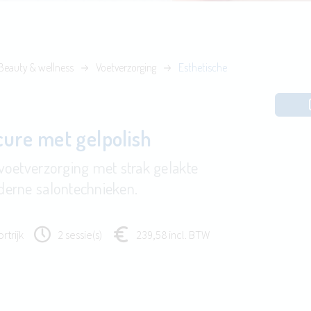
Beauty & wellness
Voetverzorging
Esthetische
cure met gelpolish
voetverzorging met strak gelakte
erne salontechnieken.
rtrijk
2 sessie(s)
239,58 incl. BTW