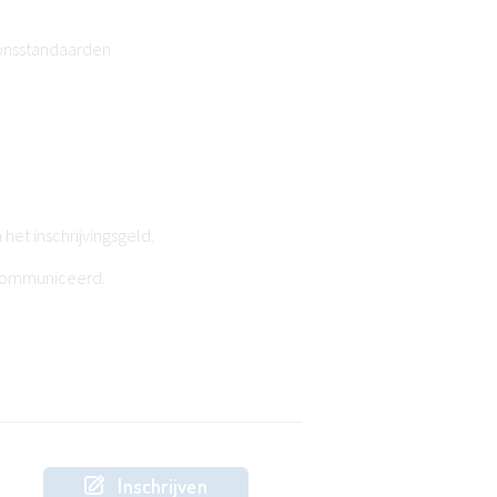
lonsstandaarden
het inschrijvingsgeld.
ecommuniceerd.
Inschrijven