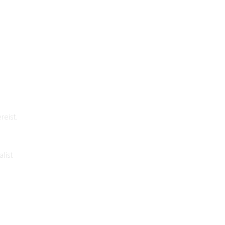
reist.
list