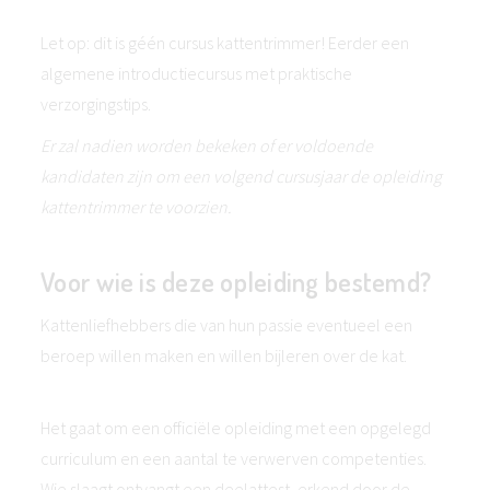
Let op: dit is géén cursus kattentrimmer! Eerder een
algemene introductiecursus met praktische
verzorgingstips.
Er zal nadien worden bekeken of er voldoende
kandidaten zijn om een volgend cursusjaar de opleiding
kattentrimmer te voorzien.
Voor wie is deze opleiding bestemd?
Kattenliefhebbers die van hun passie eventueel een
beroep willen maken en willen bijleren over de kat.
Het gaat om een officiële opleiding met een opgelegd
curriculum en een aantal te verwerven competenties.
Wie slaagt ontvangt een deelattest, erkend door de