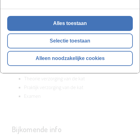
content)
Omgang met de kat
Alles toestaan
Gedrag & Rassenkunde
Anatomie & fysiologie
Selectie toestaan
Examen
Alleen noodzakelijke cookies
Module Verzorging van de Kat (20u)
Theorie verzorging van de kat
Praktijk verzorging van de kat
Examen
Bijkomende info