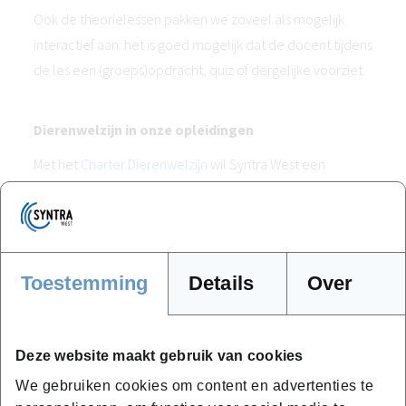
Ook de theorielessen pakken we zoveel als mogelijk
interactief aan: het is goed mogelijk dat de docent tijdens
de les een (groeps)opdracht, quiz of dergelijke voorziet.
Dierenwelzijn in onze opleidingen
Met het
Charter Dierenwelzijn
wil Syntra West een
gedragscode hanteren rond het welzijn van dieren
binnen alle opleidingen dierenverzorging. Dit charter zal
worden gevolgd door de opleidingsinstelling, de
docenten verbonden aan de opleidingsinstelling en de
Toestemming
Details
Over
ingeschreven cursisten. Aanwerving als medewerker,
inschakeling als docent of inschrijving als cursist voor een
opleiding omhelst een automatisch akkoord met dit
Deze website maakt gebruik van cookies
charter.
We gebruiken cookies om content en advertenties te