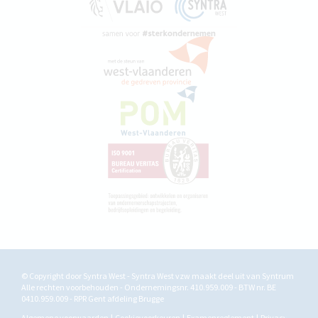
© Copyright door Syntra West - Syntra West vzw maakt deel uit van
Syntrum
Alle rechten voorbehouden - Ondernemingsnr. 410.959.009 - BTW nr. BE
0410.959.009 - RPR Gent afdeling Brugge
Algemene voorwaarden
Cookievoorkeuren
Examenreglement
Privacy