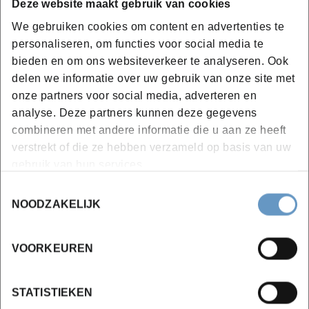
20u campusleren
Deze website maakt gebruik van cookies
Krulpatronen
We gebruiken cookies om content en advertenties te
personaliseren, om functies voor social media te
Porositeit
bieden en om ons websiteverkeer te analyseren. Ook
Styling
delen we informatie over uw gebruik van onze site met
Knippen van krullend haar
onze partners voor social media, adverteren en
analyse. Deze partners kunnen deze gegevens
Examen: praktijk
combineren met andere informatie die u aan ze heeft
verstrekt of die ze hebben verzameld op basis van uw
Herensnit
gebruik van hun services.
Combinatie van 32u campusleren en 2u e-learning
Toestemmingsselectie
NOODZAKELIJK
Basissnitten
Tondeuze-technieken
VOORKEUREN
Herenkapsels
Examen: praktijk
STATISTIEKEN