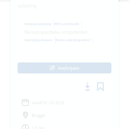
opleiding.
Knelpuntopleiding
KMO-portefeuille
Beroepsspecifieke competenties
Opleidingscheques
Vlaams opleidingsverlof
Inschrijven
Vanaf
02-10-2026
Brugge
1.5 jaar