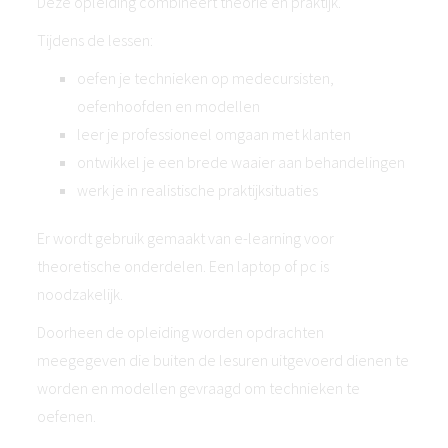
Deze opleiding combineert theorie en praktijk.
Tijdens de lessen:
oefen je technieken op medecursisten,
oefenhoofden en modellen
leer je professioneel omgaan met klanten
ontwikkel je een brede waaier aan behandelingen
werk je in realistische praktijksituaties
Er wordt gebruik gemaakt van e-learning voor
theoretische onderdelen. Een laptop of pc is
noodzakelijk.
Doorheen de opleiding worden opdrachten
meegegeven die buiten de lesuren uitgevoerd dienen te
worden en modellen gevraagd om technieken te
oefenen.