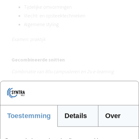
Tijdelijke omvormingen
Vlecht- en opsteektechnieken
Algemene styling
Examen: praktijk
Gecombineerde snitten
Combinatie van 80u campusleren en 2u e-learning
Snitanalyse
Combinatie van verdelingen en technieken
Examen: praktijk
Toestemming
Details
Over
Krulknip- en verzorgingstechnieken