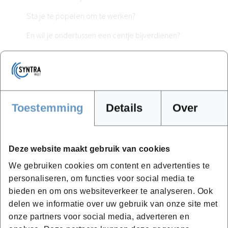
Sta je te popelen om te werken?
En wil je ondertussen een centje bijverdienen?
Dan is duaal leren (= een combinatie van leren en
werken) perfect voor jou! Bij duaal leren volg je
gemiddeld 1 dag per week les bij Syntra West. De overige
4 dagen werk je bij een bedrijf onder de professionele
Toestemming
Details
Over
begeleiding van een mentor of vakexpert. Zo kan jij jouw
droomberoep aanleren on-the-job én al een centje
bijverdienen.
Deze website maakt gebruik van cookies
We gebruiken cookies om content en advertenties te
Toelatingsvoorwaarden
personaliseren, om functies voor social media te
bieden en om ons websiteverkeer te analyseren. Ook
Na een postitief intakegesprek (met o.a. nazicht van de
delen we informatie over uw gebruik van onze site met
inschrijvingsvoorwaarden voor duaal leren -
onze partners voor social media, adverteren en
https://onderwijs.vlaanderen.be/nl/duaal-