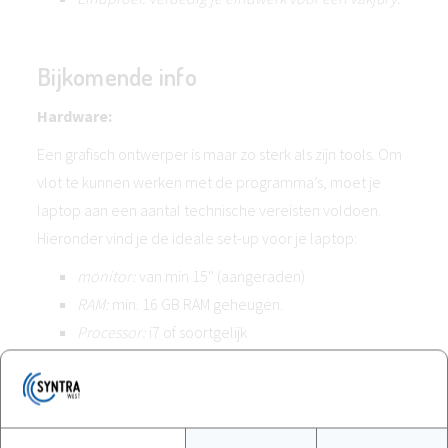
Bijkomende info
Hardware:
Een grafisch ontwerper is maar zo sterk als zijn tools. Om
vlot te kunnen werken met de programma’s, moet je
laptop aan een aantal technische vereisten voldoen.
Hieronder vind je de ideale set-up voor je laptop:
monitor:
van min 15'' (aangeraden)
RAM:
min. 16 GB RAM geheugen.
Processor:
i7 of soortgelijk
Grafische kaart:
2 GB Video RAM
Extra:
een externe harde schijf van 1 TB en externe
computermuis