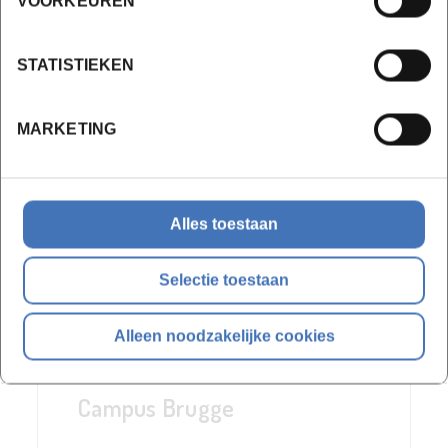
VOORKEUREN
Na het slagen voor de examens en de eindproef van
deze opleiding ontvang je het getuigschrift van
Grafisch
STATISTIEKEN
Designer Digitale en Print media
. Slaag je ook voor
Succesvol Ondernemer
(inbegrepen in het traject)?
MARKETING
Dan ontvang je een diploma. Zowel het getuigschrift als
het diploma zijn erkend door de Vlaamse overheid
(VLAIO).
Alles toestaan
Selectie toestaan
Locaties en data
Alleen noodzakelijke cookies
Campus Brugge