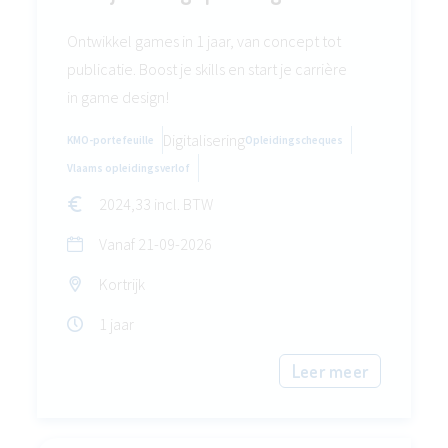
Ontwikkel games in 1 jaar, van concept tot
publicatie. Boost je skills en start je carrière
in game design!
Digitalisering
KMO-portefeuille
Opleidingscheques
Vlaams opleidingsverlof
2024,33 incl. BTW
Vanaf
21-09-2026
Kortrijk
1 jaar
Leer meer