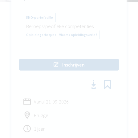
KMO-portefeuille
Beroepsspecifieke competenties
Opleidingscheques
Vlaams opleidingsverlof
Inschrijven
Vanaf
21-09-2026
Brugge
1 jaar