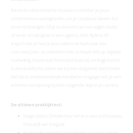
Naast de vaktechnische modules ontwikkel je jouw
ondernemersvaardigheden om je creatieve ideeën tot
leven te brengen. Of je nu droomt van een eigen studio
of liever als designer in een agency start: tijdens dit
traject leer je hoe je jouw talent vertaalt naar een
concreet plan. Je ontwikkelt een scherpe blik op digitale
marketing, bouwt een financiële basis op en krijgt inzicht
in alle praktische zaken die bij een vliegende start horen.
Met deze ondernemende mindset en bagage heb je een
enorme voorsprong bij elke volgende stap in je carrière.
De ultieme praktijktest:
Stage (160u): Ontdek hoe het er in een echt bureau
of bedrijf aan toegaat.
Eindproef: verdedig je eindwerk voor een vakjury.