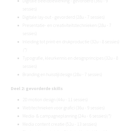
Digitale beeldbewerking - gevorderd (36u - 9
sessies)
Digitale lay-out - gevorderd (28u - 7 sessies)
Presentatie- en creativiteitstechnieken (28u - 7
sessies)
Inleiding tot print-en drukproductie (32u - 8 sessies)
(*)
Typografie, kleurkennis en designprincipes (32u - 8
sessies)
Branding en huisstijldesign (28u - 7 sessies)
Deel 2: gevorderde skills
2D motion design (44u - 11 sessies)
Webtechnieken voor grafici (36u - 9 sessies)
Media- & campagneplanning (24u - 6 sessies)
(*)
Media content creatie (52u - 13 sessies)