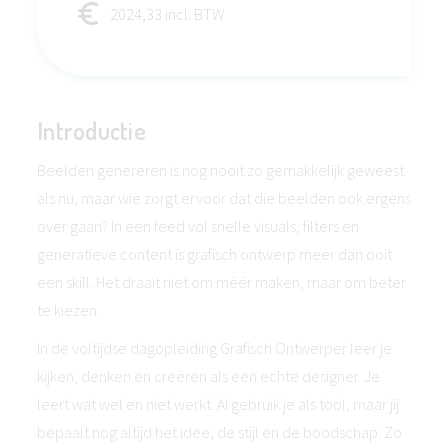
2024,33 incl. BTW
Introductie
Beelden genereren is nog nooit zo gemakkelijk geweest
als nu, maar wie zorgt ervoor dat die beelden ook ergens
over gaan? In een feed vol snelle visuals, filters en
generatieve content is grafisch ontwerp meer dan ooit
een skill. Het draait niet om méér maken, maar om beter
te kiezen.
In de voltijdse dagopleiding Grafisch Ontwerper leer je
kijken, denken en creëren als een echte designer. Je
leert wat wel en niet werkt. AI gebruik je als tool, maar jij
bepaalt nog altijd het idee, de stijl en de boodschap. Zo