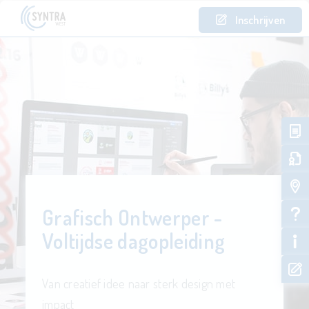
Inschrijven
Grafisch Ontwerper -
Voltijdse dagopleiding
Van creatief idee naar sterk design met
impact