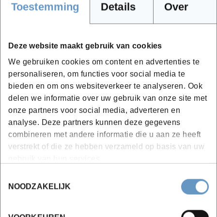
Toestemming
Details
Over
Of je nu kiest voor een krachtige Windows-laptop of een
MacBook Pro, zorg dat je systeem voldoet aan de Adobe
Creative Cloud-vereisten:
Deze website maakt gebruik van cookies
https://helpx.adobe.com/be_nl/creative-cloud/system-
We gebruiken cookies om content en advertenties te
requirements.html
personaliseren, om functies voor social media te
Dien je nog een laptop aan te kopen? Wacht dan tot de
bieden en om ons websiteverkeer te analyseren. Ook
start van de opleiding zodat onnodige aankopen
delen we informatie over uw gebruik van onze site met
vermeden kunnen worden.
onze partners voor social media, adverteren en
Software:
een éénjarige licentie van 'Adobe Creative
analyse. Deze partners kunnen deze gegevens
combineren met andere informatie die u aan ze heeft
Cloud' is inbegrepen in de prijs.
verstrekt of die ze hebben verzameld op basis van uw
Andere:
een snijlat, snijmes, lijm en schaar
gebruik van hun services.
Toestemmingsselectie
NOODZAKELIJK
Getuigschrift