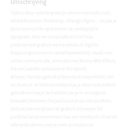
Omschrijving
Tijdens deze opleiding leer je werken met tools zoals
Adobe Illustrator, Photoshop, InDesign, Figma, ... en pas je
deze toe in echte opdrachten. Je verdiept je in
typografie, kleur en compositie en leert hoe
professioneel grafisch werk in elkaar zit. Digitale
toepassingen horen er vanzelfsprekend bij: visuals voor
online communicatie, animaties met Adobe After Effects
tot een website opbouwen in Wordpress.
AI-tools/-functies gebruik je bewust als hulpmiddel, niet
als shortcut. Je leert inschatten hoe je deze tools kritisch
gebruikt en hoe je de kwaliteit van je in- en outpunt
bewaakt. Doorheen het jaar bouw je aan een portfolio
dat laat zien wie jij bent als grafisch ontwerper. Dit
portfolio kan je meenemen naar een eerste job of kan als
referentie dienen voor je werk als freelancer.