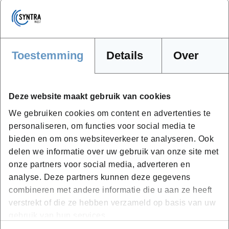
zaakvoerders, freelancers en medewerkers uit diverse
sectoren. Geen voorkennis vereist.
Toestemming
Details
Over
Welk certificaat of erkenning ontvang ik na de
opleiding?
De opleiding is erkend door ITAA (vermeld je ITAA-
Deze website maakt gebruik van cookies
nummer bij inschrijving voor erkenning), BIV (permanente
We gebruiken cookies om content en advertenties te
vorming, 3u) en Liberform. Na het volgen ontvang je een
personaliseren, om functies voor social media te
deelnameattest van SBM.
bieden en om ons websiteverkeer te analyseren. Ook
delen we informatie over uw gebruik van onze site met
onze partners voor social media, adverteren en
Is er ook een incompany variant beschikbaar?
analyse. Deze partners kunnen deze gegevens
Ja. SBM biedt de opleiding projectmanagement ook aan
combineren met andere informatie die u aan ze heeft
als aatraining, volledig op maat van jouw organisatie.
verstrekt of die ze hebben verzameld op basis van uw
Contacteer projectcoördinator Steven Soenen voor een
gebruik van hun services.
vrijblijvend voorstel.