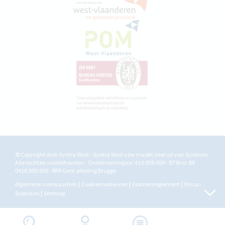
© Copyright door Syntra West - Syntra West vzw maakt deel uit van
Syntrum
Alle rechten voorbehouden - Ondernemingsnr. 410.959.009 - BTW nr. BE
0410.959.009 - RPR Gent afdeling Brugge
Algemene voorwaarden
Cookievoorkeuren
Examenreglement
Privacy
Subsidies
Sitemap