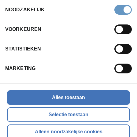
Toestemmingsselectie
NOODZAKELIJK
Locaties en data
VOORKEUREN
STATISTIEKEN
Campus Brugge
MARKETING
vanaf 25-08-2026
4 sessie(s)
€ 907,50 incl. BTW
Alles toestaan
Inschrijven
Selectie toestaan
Bekijk lesdata
Alleen noodzakelijke cookies