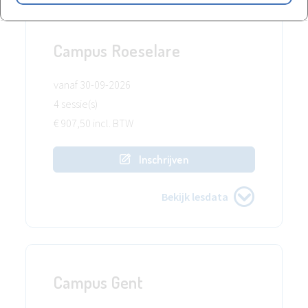
Campus Roeselare
vanaf 30-09-2026
4 sessie(s)
€ 907,50 incl. BTW
Inschrijven
Bekijk lesdata
Campus Gent