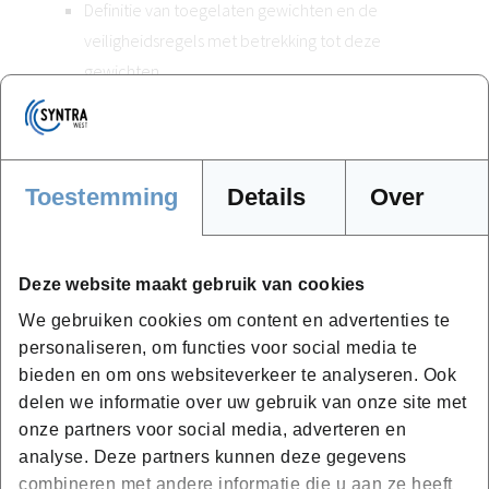
Definitie van toegelaten gewichten en de
veiligheidsregels met betrekking tot deze
gewichten
Voorstelling en uitleg van de berekeningsnota en
de montage van de fabrikant en de voorstelling
van de controlepunten
Regels voor de montage en het gebruik
Toestemming
Details
Over
(voorzorgsmaatregelen algemeen, plaatsing,
stabiliteit, sterkte, weerstand)
Presentatie en uitleg van de handleiding van de
Deze website maakt gebruik van cookies
fabrikant van de stelling
We gebruiken cookies om content en advertenties te
Presentatie en uitleg van de berekeningsnota voor
personaliseren, om functies voor social media te
bieden en om ons websiteverkeer te analyseren. Ook
de weerstand en stabiliteit
delen we informatie over uw gebruik van onze site met
Praktische toepassingen
onze partners voor social media, adverteren en
analyse. Deze partners kunnen deze gegevens
combineren met andere informatie die u aan ze heeft