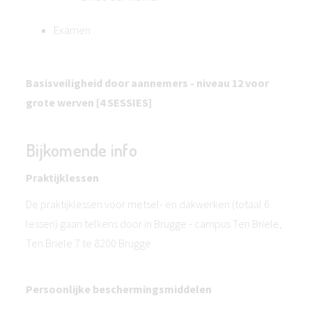
Examen
Basisveiligheid door aannemers - niveau 12 voor
grote werven [4 SESSIES]
Bijkomende info
Praktijklessen
De praktijklessen voor metsel- en dakwerken (totaal 6
lessen) gaan telkens door in Brugge - campus Ten Briele,
Ten Briele 7 te 8200 Brugge.
Persoonlijke beschermingsmiddelen