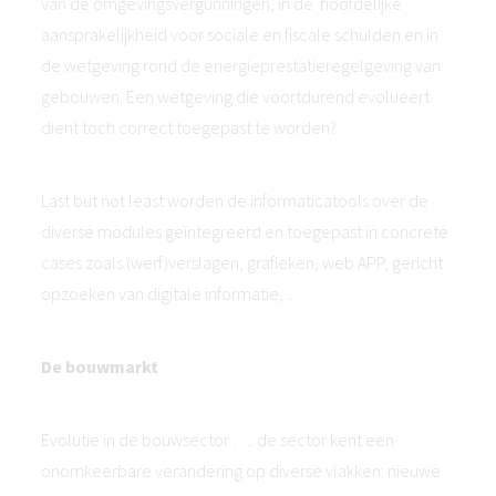
van de omgevingsvergunningen, in de hoofdelijke
aansprakelijkheid voor sociale en fiscale schulden en in
de wetgeving rond de energieprestatieregelgeving van
gebouwen. Een wetgeving die voortdurend evolueert
dient toch correct toegepast te worden?
Last but not least worden de informaticatools over de
diverse modules geïntegreerd en toegepast in concrete
cases zoals (werf)verslagen, grafieken, web APP, gericht
opzoeken van digitale informatie, ...
De bouwmarkt
Evolutie in de bouwsector …. de sector kent een
onomkeerbare verandering op diverse vlakken: nieuwe