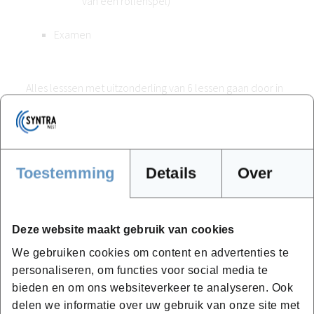
van een rollenspel)
Examen
Alles lesssen met uitzonderling van 6 lessen gaan door in
campus Kortrijk. Er gaan 6 lessen door in campus Brugge.
2DE JAAR
Toestemming
Details
Over
Technische kennis algemene bouw [31 SESSIES]
Voorbereiding bouwwerken:
Deze website maakt gebruik van cookies
De verschillende soorten wetgeving binnen
We gebruiken cookies om content en advertenties te
het bouwgebeuren
personaliseren, om functies voor social media te
Diverse constructieonderdelen en
bieden en om ons websiteverkeer te analyseren. Ook
bouwactiviteiten
delen we informatie over uw gebruik van onze site met