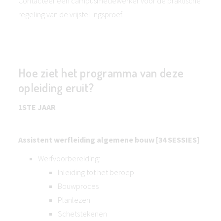
Contacteer een campusmedewerker voor de praktische
regeling van de vrijstellingsproef.
Hoe ziet het programma van deze
opleiding eruit?
1STE JAAR
Assistent werfleiding algemene bouw [34 SESSIES]
Werfvoorbereiding:
Inleiding tot het beroep
Bouwproces
Planlezen
Schetstekenen