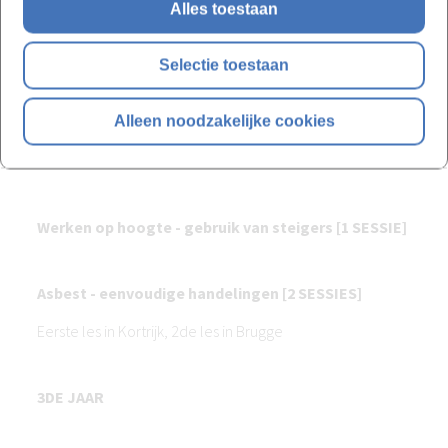
Alles toestaan
Tegel- en dekvloeren
Binnenschrijnwerk
Selectie toestaan
Werfopvolging (aan de hand van
fotomateriaal)
Alleen noodzakelijke cookies
Examen
Werken op hoogte - gebruik van steigers [1 SESSIE]
Asbest - eenvoudige handelingen [2 SESSIES]
Eerste les in Kortrijk, 2de les in Brugge
3DE JAAR