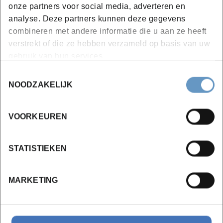
onze partners voor social media, adverteren en
Ruwbouw en duurzaam bouwen:
analyse. Deze partners kunnen deze gegevens
combineren met andere informatie die u aan ze heeft
Ondergrondse en bovengrondse
verstrekt of die ze hebben verzameld op basis van uw
draagstructuren
gebruik van hun services.
Isolatie
Toestemmingsselectie
Afdichting gebouw en technieken:
NOODZAKELIJK
Dak- en waterdichtingsactiviteiten (platte en
hellende daken)
VOORKEUREN
Buitenschrijnwerk
Sanitair en centrale verwarming
STATISTIEKEN
Ventilatie
Elektriciteit
MARKETING
Schetstekenen
Afwerking gebouw en opvolging werf:
Pleisterwerken en stijlwanden