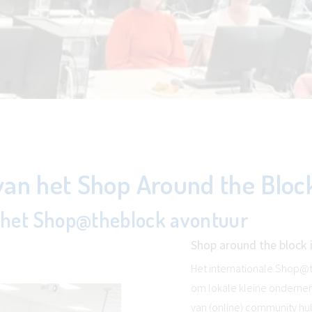
an het Shop Around the Block
t: het Shop@theblock avontuur
Shop around the block 
Het internationale Shop@th
om lokale kleine onderne
van (online) community hu