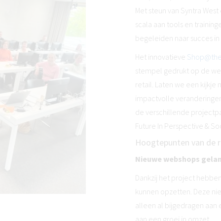
Met steun van Syntra West
scala aan tools en traini
begeleiden naar succes in 
Het innovatieve
Shop@the
stempel gedrukt op de we
retail. Laten we een kijkje
impactvolle veranderingen
de verschillende projectp
Future In Perspective & Soc
Hoogtepunten van de re
Nieuwe webshops gela
Dankzij het project hebbe
kunnen opzetten. Deze nie
alleen al bijgedragen aan
aan een groei in omzet.