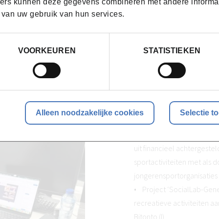
ers kunnen deze gegevens combineren met andere informatie
 van uw gebruik van hun services.
Projecten Shop Around
• Project ‘Future in Perspe
VOORKEUREN
STATISTIEKEN
o.a. de lokale bedrijven o
mensen aangemoedigd om 
• Project ‘ArteSanas’ wer
ambachtelijke vrouwen.
• Project ‘Artists hub’ w
Alleen noodzakelijke cookies
Selectie t
tussen kunstenaars te facil
• Project ‘Pro-Work- Sport
uit financieel achtergest
sportactiviteiten met als 
jongerensportorganisaties
• Project ‘SocialLab-Gener
recreatieve activiteiten a
Bitonto (I).