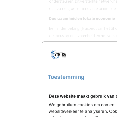
ondersteunen. Dit versterkte netwerk h
duurzame groei en innovatie binnen d
Duurzaamheid en lokale economie
Een ander belangrijk aspect van het S
de focus op duurzaamheid en het verst
economie. Door lokale producten te 
praktijken te omarmen, hebben ondern
eigen ecologische voetafdruk verkleind
aan een bewuster en veerkrachtiger e
Inspirerende verhalen uit de praktij
Toestemming
Tijdens het project worden succesverha
hoe het Shop@theblock project het ver
Deze website maakt gebruik van 
bron van inspiratie voor toekomstige o
We gebruiken cookies om content e
websiteverkeer te analyseren. Ook