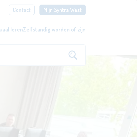
Contact
Mijn Syntra West
uaal leren
Zelfstandig worden of zijn
eeltijds of voltijds.
n je job.
eer een beroep en verdien bij (> 15 jaar).
word een succesvoll