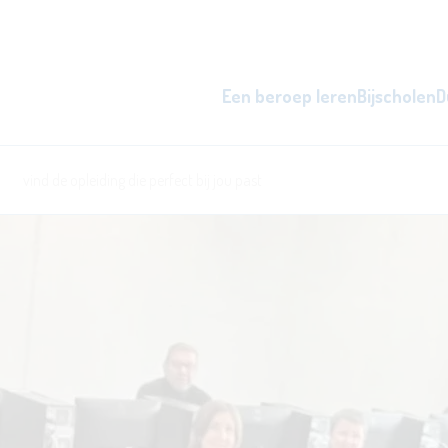
Een beroep leren
Bijscholen
D
zowel overdag als 's avonds, d
word beter i
l
ken