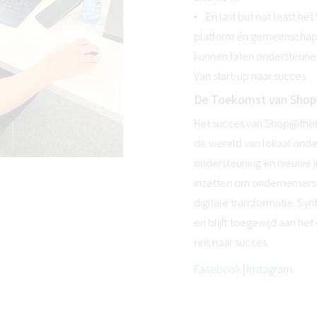
• En last but not least het
platform én gemeenschap, 
kunnen laten ondersteunen
Van start-up naar succes.
De Toekomst van Sho
Het succes van Shop@thebl
de wereld van lokaal on
ondersteuning en nieuwe ini
inzetten om ondernemers t
digitale transformatie. Synt
en blijft toegewijd aan h
reis naar succes.
Facebook
|
Instagram