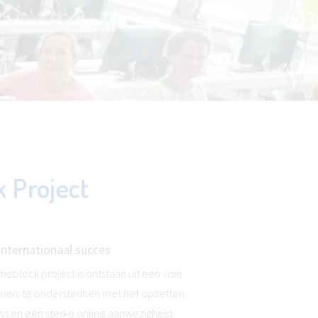
 Project
internationaal succes
eblock project is ontstaan uit een visie
mers te ondersteunen met het opzetten
bs en een sterke online aanwezigheid.