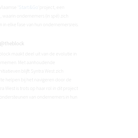
 Vlaamse ‘
Start &Go
’project, een
waarin ondernemers (in spé) zich
 in elke fase van hun ondernemersreis.
p@theblock
ock maakt deel uit van de evolutie in
dernemen. Met aanhoudende
tiatieven blijft Syntra West zich
e helpen bij het navigeren door de
ra West is trots op haar rol in dit project
et ondersteunen van ondernemers in hun