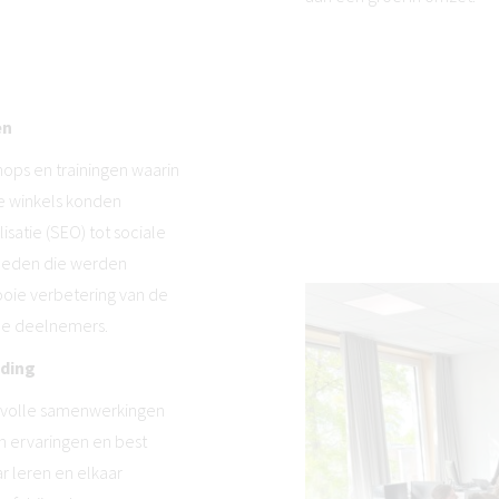
en
hops en trainingen waarin
e winkels konden
satie (SEO) tot sociale
gheden die werden
oie verbetering van de
 de deelnemers.
ding
devolle samenwerkingen
n ervaringen en best
r leren en elkaar