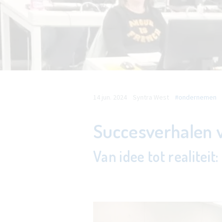
14 jun. 2024
Syntra West
#ondernemen
Succesverhalen v
Van idee tot realitei