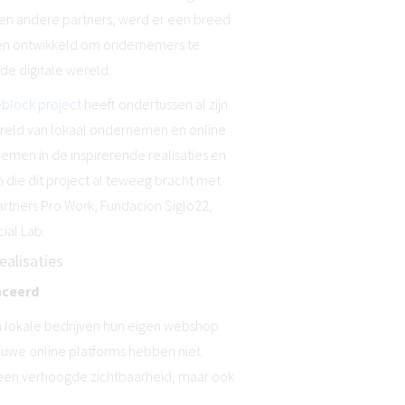
 en andere partners, werd er een breed
ngen ontwikkeld om ondernemers te
de digitale wereld.
block project
heeft ondertussen al zijn
reld van lokaal ondernemen en online
 nemen in de inspirerende realisaties en
 die dit project al teweeg bracht met
artners Pro Work, Fundacion Siglo22,
ial Lab.
alisaties
nceerd
n lokale bedrijven hun eigen webshop
uwe online platforms hebben niet
 een verhoogde zichtbaarheid, maar ook