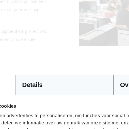
eeft bijgedragen aan een
e lokale gemeenschap.
hop@theblock project was
erken van de lokale
promoten en duurzame
emers niet alleen hun
, maar ook bijgedragen
conomisch ecosysteem.
k
Details
Ov
len gedeeld die laten zien
schil heeft gemaakt, een
cookies
ndernemers.
n advertenties te personaliseren, om functies voor social
 delen we informatie over uw gebruik van onze site met onz