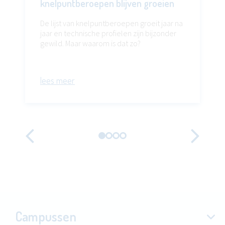
knelpuntberoepen blijven groeien
De lijst van knelpuntberoepen groeit jaar na
jaar en technische profielen zijn bijzonder
gewild. Maar waarom is dat zo?
lees meer
Vorige
Vo
Campussen