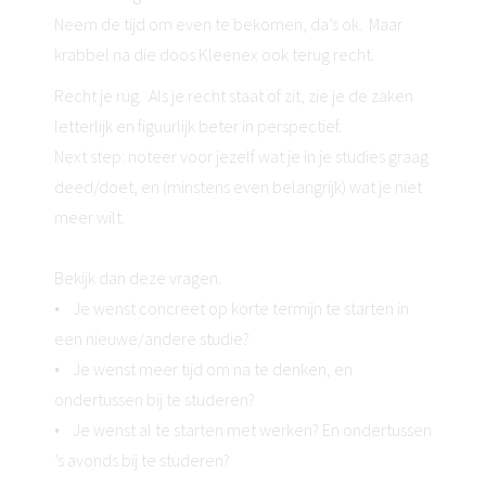
Neem de tijd om even te bekomen, da’s ok. Maar
krabbel na die doos Kleenex ook terug recht.
Recht je rug. Als je recht staat of zit, zie je de zaken
letterlijk en figuurlijk beter in perspectief.
Next step: noteer voor jezelf wat je in je studies graag
deed/doet, en (minstens even belangrijk) wat je niet
meer wilt.
Bekijk dan deze vragen.
• Je wenst concreet op korte termijn te starten in
een nieuwe/andere studie?
• Je wenst meer tijd om na te denken, en
ondertussen bij te studeren?
• Je wenst al te starten met werken? En ondertussen
’s avonds bij te studeren?