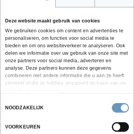
In de campussen van Brugge, Ieper, Kortrijk,
Oostende & Roeselare kun je jouw skills ferm
Deze website maakt gebruik van cookies
upgraden.
We gebruiken cookies om content en advertenties te
Laat je vb. van A tot Z opleiden tot grafische
personaliseren, om functies voor social media te
vormgever, cyberspecialist, bakker, stylist, of
bieden en om ons websiteverkeer te analyseren. Ook
vakman.
delen we informatie over uw gebruik van onze site met
Of breid je competenties verder uit met
onze partners voor social media, adverteren en
enkele korte learning snacks.
analyse. Deze partners kunnen deze gegevens
Futureproof
én telkens op zeer
praktische
wijze.
combineren met andere informatie die u aan ze heeft
Via aanvullende leerformules zoals e-learning en
verstrekt of die ze hebben verzameld op basis van uw
gebruik van hun services.
coaching kunnen we vb. nog beter inspelen op de
persoonlijke noden om individuele groei te
Toestemmingsselectie
garanderen.
NOODZAKELIJK
Bekijk hier het aanbod aan avondopleidingen
VOORKEUREN