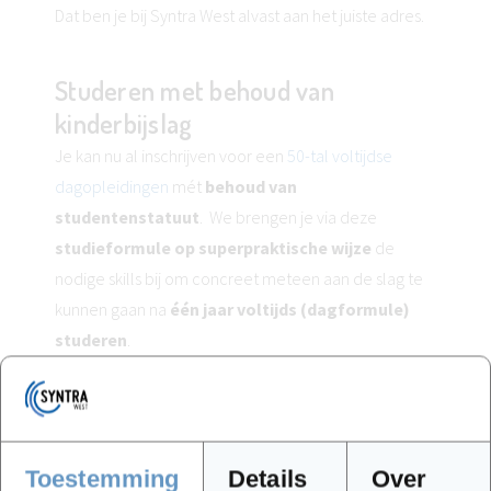
Dat ben je bij Syntra West alvast aan het juiste adres.
Studeren met behoud van
kinderbijslag
Je kan nu al inschrijven voor een
50-tal voltijdse
dagopleidingen
mét
behoud van
studentenstatuut
. We brengen je via deze
studieformule op superpraktische wijze
de
nodige skills bij om concreet meteen aan de slag te
kunnen gaan na
één jaar voltijds (dagformule)
studeren
.
’s Avonds studeren
Je werkt. En je wenst ’s avonds of op bepaalde dagen
Toestemming
bij te studeren? Dat kan.
Details
Over