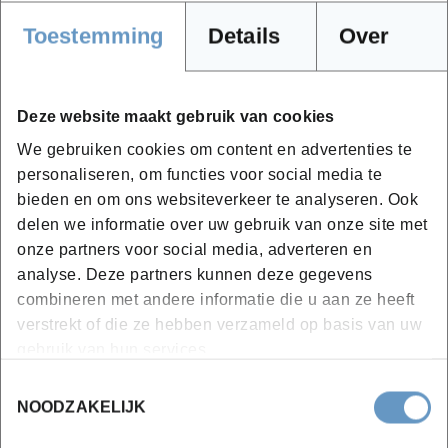
jargon gebruikt om mee aan de slag te gaan
. Dit
kun je als taalcoach onder meer doen door je zelf
Toestemming
Details
Over
zo goed mogelijk te documenteren via de website
van de desbetreffende bedrijven of artikels
allerhande uit de actualiteit aan te wenden als
Deze website maakt gebruik van cookies
aanknopingspunt bij hun professionele
We gebruiken cookies om content en advertenties te
activiteiten. Zo kunnen zij zoveel mogelijk de taal
personaliseren, om functies voor social media te
bieden en om ons websiteverkeer te analyseren. Ook
gebruiken die ze nodig hebben in hun job en
delen we informatie over uw gebruik van onze site met
converseren zij in een vreemde taal zonder dat ze
onze partners voor social media, adverteren en
het eigenlijk goed en wel beseffen. En in dat geval
analyse. Deze partners kunnen deze gegevens
stel je je als coach als het ware op als een
combineren met andere informatie die u aan ze heeft
‘
kameleoncoach
’.
verstrekt of die ze hebben verzameld op basis van uw
gebruik van hun services.
Hartelijk dank voor deze inzichten,
Alexander! Wil je meer tips over hoe je de
Toestemmingsselectie
aanknopingspunten met de beroepspraktijk
NOODZAKELIJK
van je cursisten kan vinden? Luister dan naar