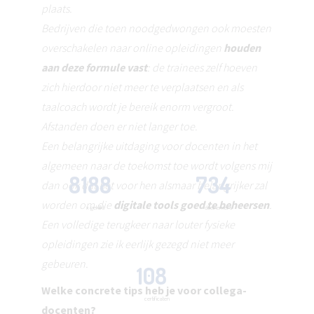
plaats.
Bedrijven die toen noodgedwongen ook moesten
overschakelen naar online opleidingen
houden
aan deze formule vast
: de trainees zelf hoeven
zich hierdoor niet meer te verplaatsen en als
taalcoach wordt je bereik enorm vergroot.
Afstanden doen er niet langer toe.
Een belangrijke uitdaging voor docenten in het
algemeen naar de toekomst toe wordt volgens mij
8188
734
dan ook dat het voor hen alsmaar belangrijker zal
worden om die
digitale tools goed te beheersen
.
x geklikt
deelnemers
Een volledige terugkeer naar louter fysieke
opleidingen zie ik eerlijk gezegd niet meer
gebeuren.
108
Welke concrete tips heb je voor collega-
certificaten
docenten?