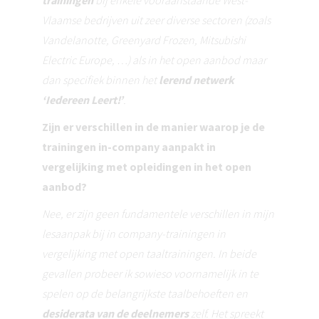
trainingen
bij enkele vooraanstaande West-
Vlaamse bedrijven uit zeer diverse sectoren (zoals
Vandelanotte, Greenyard Frozen, Mitsubishi
Electric Europe, …) als in het open aanbod maar
dan specifiek binnen het
lerend netwerk
‘Iedereen Leert!’
.
Zijn er verschillen in de manier waarop je de
trainingen in-company aanpakt in
vergelijking met opleidingen in het open
aanbod?
Nee, er zijn geen fundamentele verschillen in mijn
lesaanpak bij in company-trainingen in
vergelijking met open taaltrainingen. In beide
gevallen probeer ik sowieso voornamelijk in te
spelen op de belangrijkste taalbehoeften en
desiderata van de deelnemers
zelf. Het spreekt