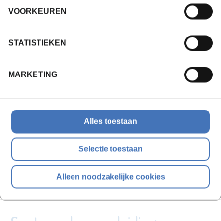
de pilootaflevering van SyntraCast – de
VOORKEUREN
podcast vol handige tips voor vakdocenten.
Syntracast bekijken
STATISTIEKEN
Cijfers
MARKETING
Het traject duurzaam versterken van digitale
vaardigheden is populair:
Alles toestaan
8188 keer aangeklikt
734 deelnemers namen minstens 1 module door
Selectie toestaan
108 deelnemers behaalden het certificaat
Interesse om je eigen digitale vaardigheden te
Alleen noodzakelijke cookies
Klik hier
versterken?