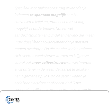
Specifiek voor taalcoaches: zorg ervoor dat je
iedereen
zo spontaan mogelijk
aan het
converseren krijgt en probeer hen zo weinig
mogelijk te onderbreken. Noteer wel
aandachtspunten en bundel en herwerk die in een
individueel feedbackdocument dat je met hen
nadien overloopt. Op die manier voelen trainees
zich week na week sterker worden en krijgen ze
vooral ook
meer zelfvertrouwen
om zich verder
en spontaner in de vreemde taal uit te drukken.
Een algemene tip, los van de sector waarin je
actief bent: als docent of coach vind ik het
superbelangrijk dat je oprecht interesse toont in
de beroepsbezigheden van je trainee(s) en dat je
hun
invalshoeken, inzichten, behoeften en