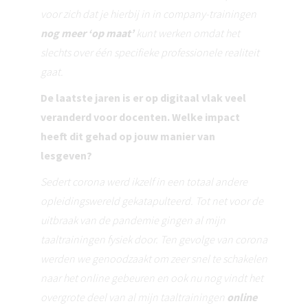
voor zich dat je hierbij in in company-trainingen
nog meer ‘op maat’
kunt werken omdat het
slechts over één specifieke professionele realiteit
gaat.
De laatste jaren is er op digitaal vlak veel
veranderd voor docenten. Welke impact
heeft dit gehad op jouw manier van
lesgeven?
Sedert corona werd ikzelf in een totaal andere
opleidingswereld gekatapulteerd. Tot net voor de
uitbraak van de pandemie gingen al mijn
taaltrainingen fysiek door. Ten gevolge van corona
werden we genoodzaakt om zeer snel te schakelen
naar het online gebeuren en ook nu nog vindt het
overgrote deel van al mijn taaltrainingen
online