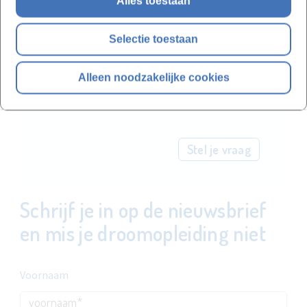
coaching?
Alles toestaan
Of denk je eraan om die op maat en op
locatie te laten organiseren?
Selectie toestaan
Contacteer onze collega
Alleen noodzakelijke cookies
Rosalie Buyse
Stel je vraag
Schrijf je in op de nieuwsbrief
en mis je droomopleiding niet
Voornaam