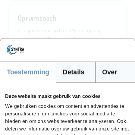
Opruimcoach
Zit organiseren in uw bloed? Helpt u graag
mensen? Word Professional Organizer!
641,30 incl. BTW
Vanaf
22-01-2027
Toestemming
Details
Over
Brugge
0.5 jaar
Deze website maakt gebruik van cookies
Leer meer
We gebruiken cookies om content en advertenties te
personaliseren, om functies voor social media te
bieden en om ons websiteverkeer te analyseren. Ook
delen we informatie over uw gebruik van onze site met