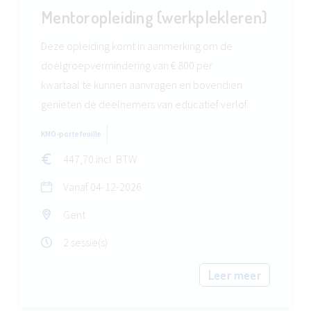
Mentoropleiding (werkplekleren)
Deze opleiding komt in aanmerking om de
doelgroepvermindering van € 800 per
kwartaal te kunnen aanvragen en bovendien
genieten de deelnemers van educatief verlof.
KMO-portefeuille
447,70 incl. BTW
Vanaf
04-12-2026
Gent
2 sessie(s)
Leer meer