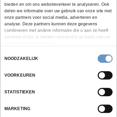
bieden en om ons websiteverkeer te analyseren. Ook
delen we informatie over uw gebruik van onze site met
onze partners voor social media, adverteren en
Locaties en data
analyse. Deze partners kunnen deze gegevens
combineren met andere informatie die u aan ze heeft
verstrekt of die ze hebben verzameld op basis van uw
Campus Brugge
gebruik van hun services.
Toestemmingsselectie
vanaf 01-12-2026
NOODZAKELIJK
1 sessie
€ 308,55 incl. BTW
VOORKEUREN
Inschrijven
STATISTIEKEN
Bekijk lesdata
MARKETING