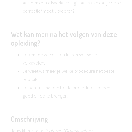
aan een eenlotsverkaveling? Laat staan dat je deze
correctief moet uitvoeren?
Wat kan men na het volgen van deze
opleiding?
Je kent de verschillen tussen splitsen en
verkavelen.
Je weet wanneer je welke procedure het beste
gebruikt.
Je bent in staat om beide procedures tot een
goed einde te brengen.
Omschrijving
Jouw klant vraagt
'Splitsen? Of verkavelen?
'