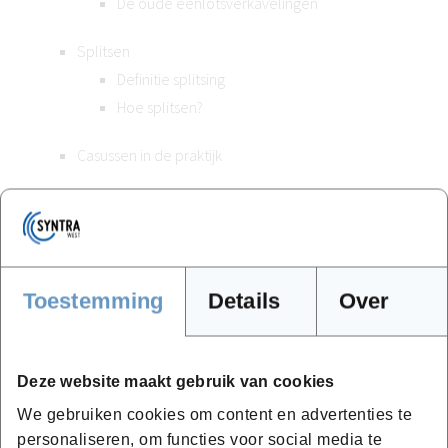
De oude éénlotsverkavelingen
Splitsen
Definitie splitsing
Hoe splitsen?
Casussen in de praktijk
Bijkomende info
Toestemming
Details
Over
Het programma komt in aanmerking voor
permanente
vorming
:
Deze website maakt gebruik van cookies
BIV: 3 uur
We gebruiken cookies om content en advertenties te
Orde van Landmeters-Experten: 3 uur
personaliseren, om functies voor social media te