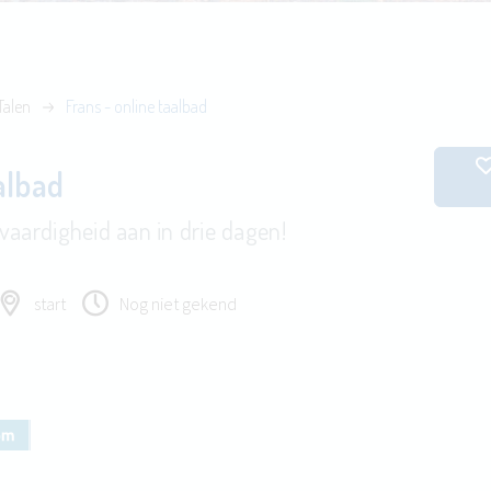
Talen
Frans - online taalbad
albad
vaardigheid aan in drie dagen!
start
Nog niet gekend