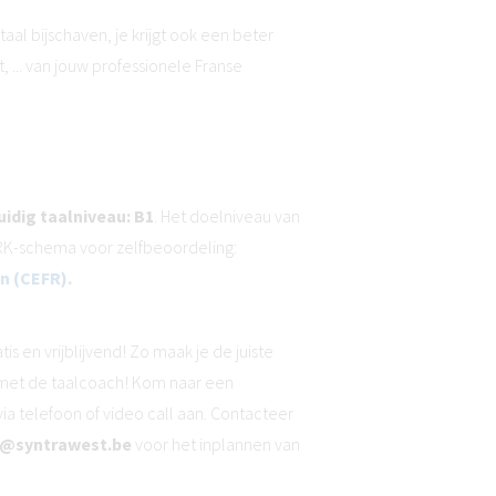
aal bijschaven, je krijgt ook een beter
, ... van jouw professionele Franse
idig taalniveau: B1
. Het doelniveau van
 ERK-schema voor zelfbeoordeling:
n (CEFR).
is en vrijblijvend! Zo maak je de juiste
 met de taalcoach! Kom naar een
a telefoon of video call aan. Contacteer
s@syntrawest.be
voor het inplannen van