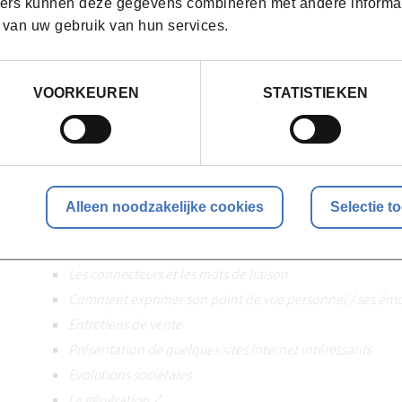
ers kunnen deze gegevens combineren met andere informatie
Mogelijke topics zijn
:
 van uw gebruik van hun services.
Présentations personnelles et professionnelles
L'accueil physique
VOORKEUREN
STATISTIEKEN
Le français de la vie quotidiennne
Révision de la formation et de l'emploi des temps fréque
Notre entreprise: Vocabulaire + expressions typiques / P
Le téléphone: Expressions typiques
Entretiens téléphoniques: exercices + jeux de rôles
Alleen noodzakelijke cookies
Selectie t
La communication par e-mail
La transaction commerciale
Les connecteurs et les mots de liaison
Comment exprimer son point de vue personnel / ses émoti
Entretiens de vente
Présentation de quelques sites Internet intéressants
Evolutions sociétales
La génération Z