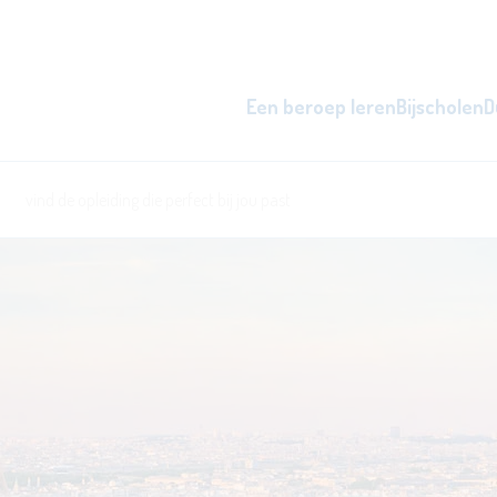
Een beroep leren
Bijscholen
D
zowel overdag als 's avonds, d
word beter i
l
ken