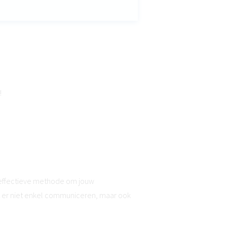
!
n effectieve methode om jouw
ert er niet enkel communiceren, maar ook