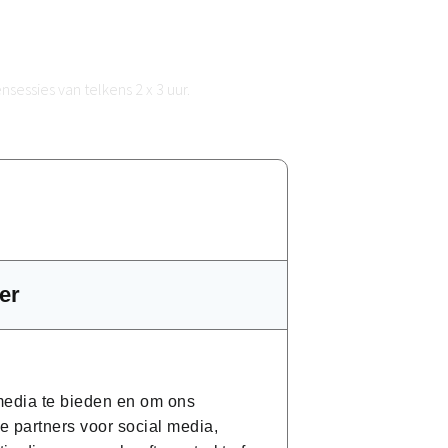
sessies van telkens 2 x 3 uur.
g eruit?
dereen komt ruim aan bod in discussies,
dompeld in het Frans.
er
van de taal. Tijdens de eerste sessie
 door de coach aangeboden. De
delen. Het programma wordt
 media te bieden en om ons
e partners voor social media,