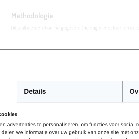
Methodologie
Dit taalbad wordt online gegeven. Drie dagen met leer- en oefen
Hoe ziet het programma van deze opleidin
We werken in kleine groepen van gemotiveerde deelnemers. Ie
debatten en/of rollenspelen. Drie uur per dag wordt u onderge
Details
Ov
Zoals voor al onze taaltrainingen ligt de nadruk op het spreken 
worden onderwerpen van algemene en/of professionele aard
deelnemers bepalen welke onderwerpen ze wensen te behan
cookies
geconcipieerd rond de gekozen onderwerpen.
n advertenties te personaliseren, om functies voor social
 delen we informatie over uw gebruik van onze site met onz