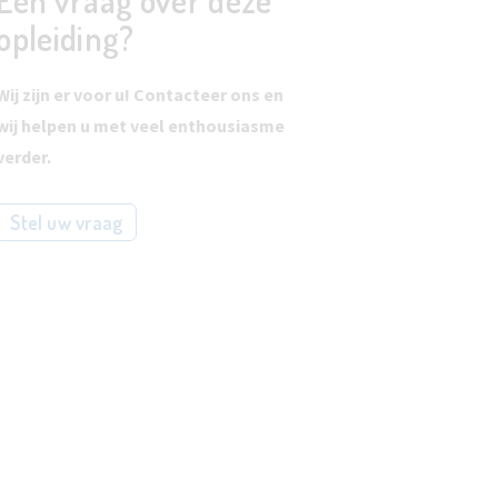
Een vraag over deze
opleiding?
Wij zijn er voor u! Contacteer ons en
wij helpen u met veel enthousiasme
verder.
Stel uw vraag