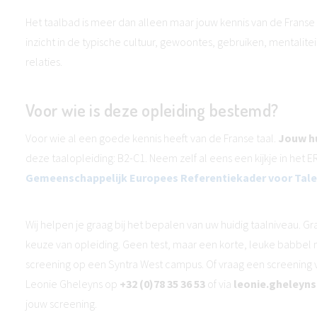
Het taalbad is meer dan alleen maar jouw kennis van de Franse t
inzicht in de typische cultuur, gewoontes, gebruiken, mentaliteit
relaties.
Voor wie is deze opleiding bestemd?
Voor wie al een goede kennis heeft van de Franse taal.
Jouw hu
deze taalopleiding: B2-C1. Neem zelf al eens een kijkje in het
Gemeenschappelijk Europees Referentiekader voor Tale
Wij helpen je graag bij het bepalen van uw huidig taalniveau. Grat
keuze van opleiding. Geen test, maar een korte, leuke babbel
screening op een Syntra West campus. Of vraag een screening vi
Leonie Gheleyns op
+32 (0)78 35 36 53
of via
leonie.gheleyn
jouw screening.