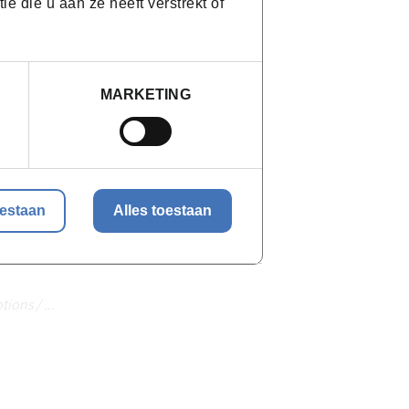
 die u aan ze heeft verstrekt of
MARKETING
mment utilisés
résentations
oestaan
Alles toestaan
ons / ...