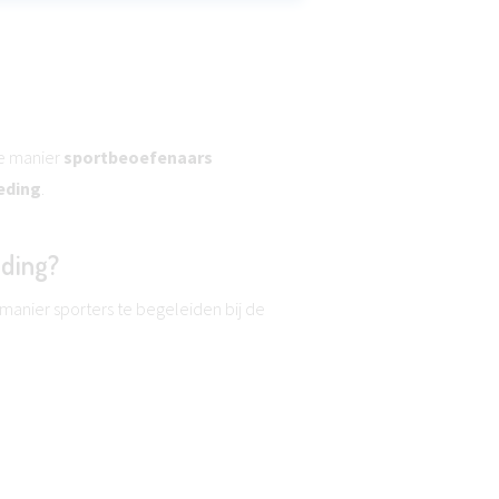
de manier
sportbeoefenaars
eding
.
iding?
anier sporters te begeleiden bij de