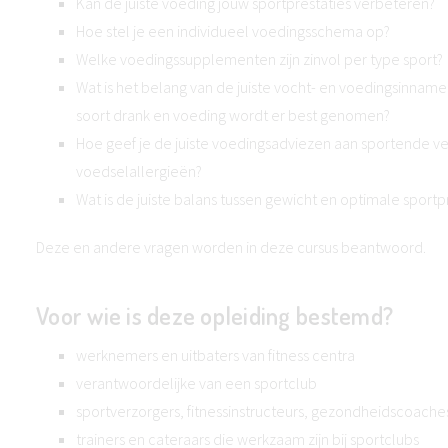
Kan de juiste voeding jouw sportprestaties verbeteren?
Hoe stel je een individueel voedingsschema op?
Welke voedingssupplementen zijn zinvol per type sport?
Wat is het belang van de juiste vocht- en voedingsinname
soort drank en voeding wordt er best genomen?
Hoe geef je de juiste voedingsadviezen aan sportende v
voedselallergieën?
Wat is de juiste balans tussen gewicht en optimale sportp
Deze en andere vragen worden in deze cursus beantwoord.
Voor wie is deze opleiding bestemd?
werknemers en uitbaters van fitness centra
verantwoordelijke van een sportclub
sportverzorgers, fitnessinstructeurs, gezondheidscoache
trainers en cateraars die werkzaam zijn bij sportclubs