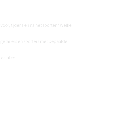
 voor, tijdens en na het sporten? Welke
egetariërs en sporters met bepaalde
restatie?
s