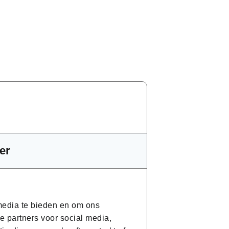
g eruit?
stemen
er
 media te bieden en om ons
amsport)
e partners voor social media,