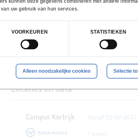
ers kunnen deze gegevens combineren met andere informatie
Doping: waar ligt de grens tussen legaal en doping?
 van uw gebruik van hun services.
Voedingssupplementen
Sporten met gewichtsklassen
Sportvoeding bij kinderen
VOORKEUREN
STATISTIEKEN
Sporten in specifieke situaties (hitte - stages - buitenland)
Consultatietechnieken
We eindigen met een praktijkles en enkele casussen
Alleen noodzakelijke cookies
Selectie t
Locaties en data
Campus Kortrijk
Vanaf
22-02-2027
Bekijk lesdata
7 sessie(s)