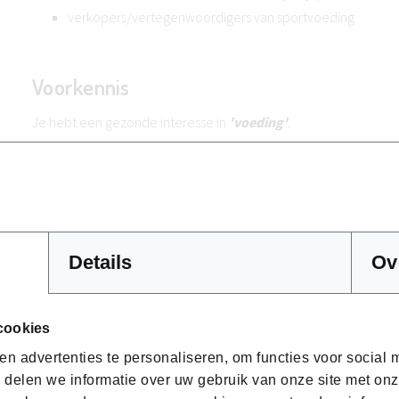
verkopers/vertegenwoordigers van sportvoeding
Voorkennis
Je hebt een gezonde interesse in
'voeding'
.
Hoe ziet het programma van deze opleidin
Wat is sport - fysieke activiteit - verschillende energiesy
Details
Ov
Lichaamssamenstelling bepalen
Algemene aanbevelingen gezonde voeding in sport
Energiebehoefte en energieverbruik
cookies
Hydratatie bij sporters
n advertenties te personaliseren, om functies voor social
Spotvoeding per type sport (duursport - krachtsport - te
 delen we informatie over uw gebruik van onze site met onz
Opmaken voedingsdagschema's