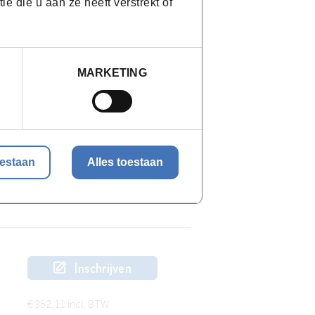
 die u aan ze heeft verstrekt of
MARKETING
oestaan
Alles toestaan
Inschrijven
€ 352,11 incl. BTW