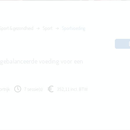
Sport & gezondheid
Sport
Sportvoeding
itgebalanceerde voeding voor een
rtrijk
7 sessie(s)
352,11 incl. BTW