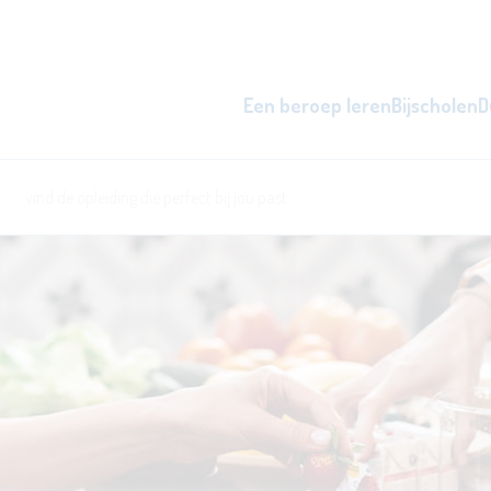
Een beroep leren
Bijscholen
D
zowel overdag als 's avonds, d
word beter i
l
ken