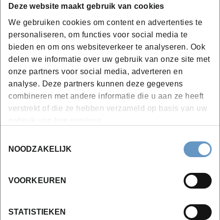
Deze website maakt gebruik van cookies
cardiovasculaire, reumatologische, respiratoire
We gebruiken cookies om content en advertenties te
aandoeningen, infectiemechanismen, en de
personaliseren, om functies voor social media te
psychiatrische ziektebeelden.
bieden en om ons websiteverkeer te analyseren. Ook
Kennis van en inzicht in de medische diagnostiek
delen we informatie over uw gebruik van onze site met
laat hem/haar toe later samen te werken met
onze partners voor social media, adverteren en
mensen uit het reguliere systeem evenals met
analyse. Deze partners kunnen deze gegevens
patiënten die een reguliere aanpak combineren
combineren met andere informatie die u aan ze heeft
met een "alternatieve" of complementaire aanpak.
verstrekt of die ze hebben verzameld op basis van uw
gebruik van hun services.
Toestemmingsselectie
NOODZAKELIJK
VOORKEUREN
Volg aparte modules of het
volledige traject!
STATISTIEKEN