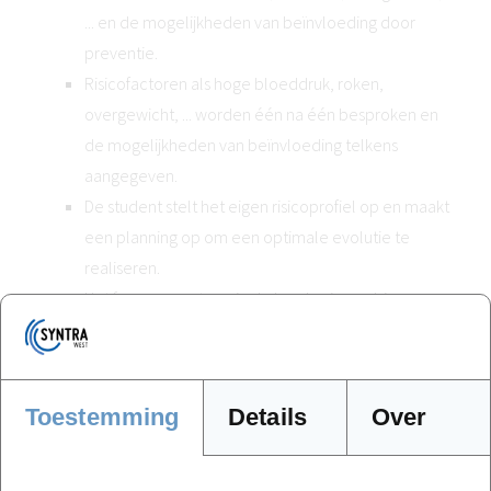
... en de mogelijkheden van beïnvloeding door
preventie.
Risicofactoren als hoge bloeddruk, roken,
overgewicht, ... worden één na één besproken en
de mogelijkheden van beïnvloeding telkens
aangegeven.
De student stelt het eigen risicoprofiel op en maakt
een planning op om een optimale evolutie te
realiseren.
Het fenomeen stress in de brede zin van bio-
psycho-sociaal gegeven komt hierbij uitgebreid
aan bod en zal de basis vormen voor wat later in
de opleiding als gezondheidscoaching via
Toestemming
Details
Over
relaxatie-, aandachts-aanpak en andere, zal
aangeleerd worden.
De student verwerft inzicht in het mechanisme van