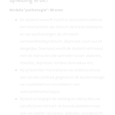
Module 'pathologie': 40 uren
De student verwerft inzicht in de problematiek en
het mechanisme van stress in de brede betekenis
en van aandoeningen als chronisch
vermoeidheidssyndroom, depressie, burn-out en
dergelijke. Daarnaast wordt de student vertrouwd
met de interacties die optreden tussen diabetes,
obesitas, depressie, kortere levensduur enz.
Hij/zij leert het mechanisme van arteriosclerose
zien als een centraal gegeven in de epidemiologie
van morbiditeit en mortaliteit in een
welvaartsmaatschappij.
Hij kent en begrijpt de werking en interacties van
risicofactoren tot hart- en bloedvatziekten maar
ook van ziekten als kanker, diabetes, overgewicht,