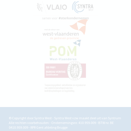
© Copyright door Syntra West - Syntra West vzw maakt deel uit van
Syntrum
Alle rechten voorbehouden - Ondernemingsnr. 410.959.009 - BTW nr. BE
0410.959.009 - RPR Gent afdeling Brugge