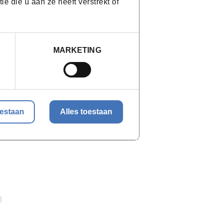
 die u aan ze heeft verstrekt of
MARKETING
oestaan
Alles toestaan
)