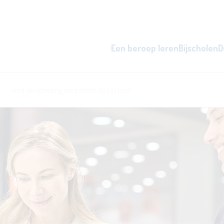
Een beroep leren
Bijscholen
D
zowel overdag als 's avonds, d
word beter i
l
ken