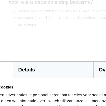
Voor wie is deze opleiding bestemd?
personen die de ambitie hebben om als winkelverkoper
personen die reeds in een retailomgeving werken en hu
aanscherpen
Toelatingsvoorwaarden
Je bent minimum 18 jaar.
Details
Ov
Hoe ziet het programma van deze opleidin
Module customer focus (32u)
cookies
Consumentenpsychologie
n advertenties te personaliseren, om functies voor social
Behoeftemodellen
 delen we informatie over uw gebruik van onze site met onz
De digitale klant