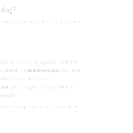
iding?
t adviseren, verkooptechnieken toepassen
eer en meer op prijs gesteld. Werken in
aciteiten. Als
winkelverkoper
dien je de
ast behoren actief luisteren,
jlen
en het omgaan met verschillende
verkoper.
en werkt zo op een constructieve manier