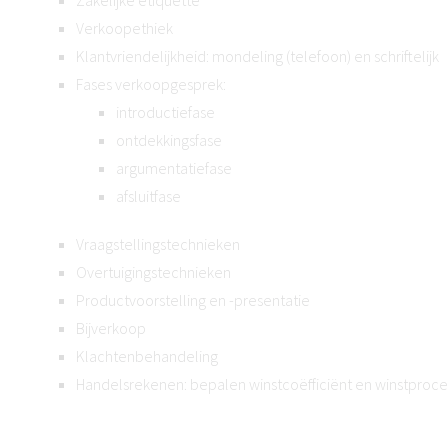
Zakelijke etiquette
Verkoopethiek
Klantvriendelijkheid: mondeling (telefoon) en schriftelijk
Fases verkoopgesprek:
introductiefase
ontdekkingsfase
argumentatiefase
afsluitfase
Vraagstellingstechnieken
Overtuigingstechnieken
Productvoorstelling en -presentatie
Bijverkoop
Klachtenbehandeling
Handelsrekenen: bepalen winstcoëfficiënt en winstproce