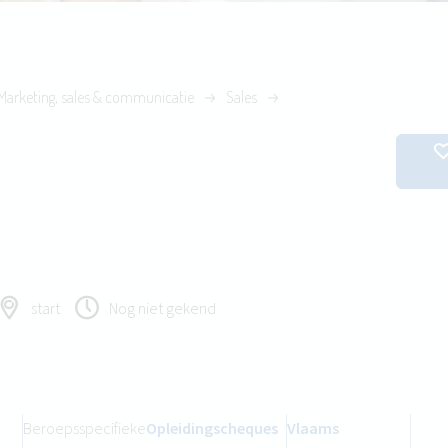
Marketing, sales & communicatie
Sales
start
Nog niet gekend
Beroepsspecifieke
Opleidingscheques
Vlaams