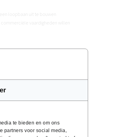
 een loopbaan uit te bouwen
n commerciële vaardigheden willen
er
g eruit?
 media te bieden en om ons
e partners voor social media,