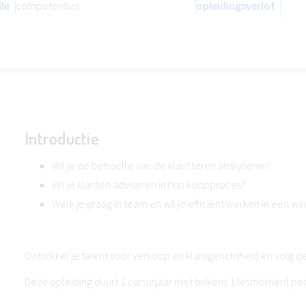
lle
competenties
opleidingsverlof
Introductie
Wil je de behoefte van de klant leren analyseren?
Wil je klanten adviseren in hun koopproces?
Werk je graag in team en wil je efficiënt werken in een wi
Ontwikkel je talent voor verkoop en klantgerichtheid en volg d
Deze opleiding duurt 1 cursusjaar met telkens 1 lesmoment pe