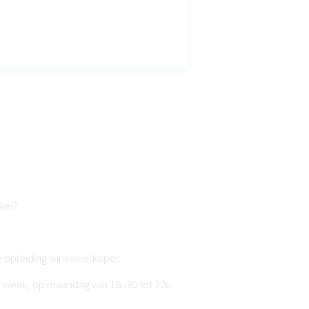
nkel?
e opleiding winkelverkoper.
r week, op maandag van 18u30 tot 22u.