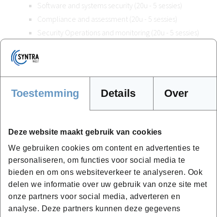
Software and systems security (20u - 5 sessies)
Compliance and assessment (20u - 5 sessies)
Security Operations and monitoring (20u - 5 sessies)
Incident Response (20u - 5 sessies)
Eindproef Cybersecurity analist: verdediging
eindwerk t.o.v. vakjury
Toestemming
Details
Over
Getuigschrift
Deze website maakt gebruik van cookies
Na het slagen voor de module-examens en de eindproef
We gebruiken cookies om content en advertenties te
van deze opleiding ontvang je het getuigschrift van
personaliseren, om functies voor social media te
Cybersecurity Analist
. Volg je nog
Succesvol
bieden en om ons websiteverkeer te analyseren. Ook
Ondernemen
bij ons en slaag je ook voor deze
delen we informatie over uw gebruik van onze site met
eindproef? Dan ontvang je een diploma. Zowel het
onze partners voor social media, adverteren en
getuigschrift als het diploma zijn erkend door de Vlaamse
analyse. Deze partners kunnen deze gegevens