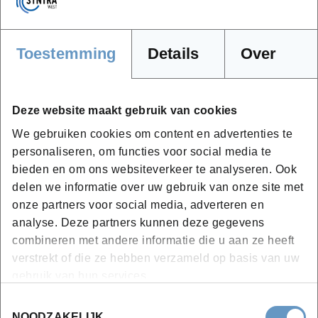
Ervaringsgericht leren met aandacht voor
ontspanning en veiligheid
Toestemming
Details
Over
Er kan gebruik gemaakt van e-learning voor bepaalde
theoretische onderdelen. Een laptop of pc is daarom
steeds aanbevolen.
Deze website maakt gebruik van cookies
We gebruiken cookies om content en advertenties te
Tijdens de opleiding kan gevraagd worden om modellen
personaliseren, om functies voor social media te
mee te brengen om technieken in een realistische
bieden en om ons websiteverkeer te analyseren. Ook
werksituatie te oefenen. Bij een kortlopende opleiding
delen we informatie over uw gebruik van onze site met
als deze, wordt dit telkens meegedeeld bij de
onze partners voor social media, adverteren en
uitnodiging van jouw deelname aan deze opleiding.
analyse. Deze partners kunnen deze gegevens
combineren met andere informatie die u aan ze heeft
Syntra West zet in op duurzaam leren. Cursusmateriaal,
verstrekt of die ze hebben verzameld op basis van uw
opdrachten en werkbundels worden digitaal ter
gebruik van hun services.
beschikking gesteld via het cursistenplatform.
Toestemmingsselectie
NOODZAKELIJK