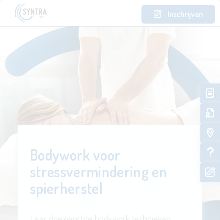
Inschrijven
Bodywork voor
stressvermindering en
spierherstel
Leer doelgerichte bodywork technieken