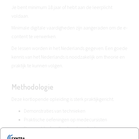
Je bent minimum 18 jaar of hebt aan de leerplicht
voldaan.
Minimale digitale vaardigheden zijn aangeraden om de e-
content te verwerken.
De lessen worden in het Nederlands gegeven. Een goede
kennis van het Nederlands is noodzakelijk om theorie en
praktijk te kunnen volgen.
Methodologie
Deze kortlopende opleiding is sterk praktijkgericht.
Demonstraties van technieken
Praktische oefeningen op medecursisten
Persoonlijke feedback en begeleiding
Focus op houding, techniek en lichaamsgevoel