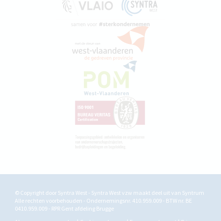
© Copyright door Syntra West - Syntra West vzw maakt deel uit van
Syntrum
Alle rechten voorbehouden - Ondernemingsnr. 410.959.009 - BTW nr. BE
0410.959.009 - RPR Gent afdeling Brugge