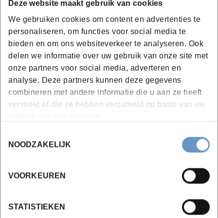
Deze website maakt gebruik van cookies
We gebruiken cookies om content en advertenties te
personaliseren, om functies voor social media te
Campus Oostende
bieden en om ons websiteverkeer te analyseren. Ook
delen we informatie over uw gebruik van onze site met
onze partners voor social media, adverteren en
vanaf 28-09-2026
analyse. Deze partners kunnen deze gegevens
1 jaar
combineren met andere informatie die u aan ze heeft
€ 1222,10 incl. BTW
verstrekt of die ze hebben verzameld op basis van uw
gebruik van hun services.
Inschrijven
Toestemmingsselectie
NOODZAKELIJK
Bekijk lesdata
VOORKEUREN
Campus Kortrijk
STATISTIEKEN