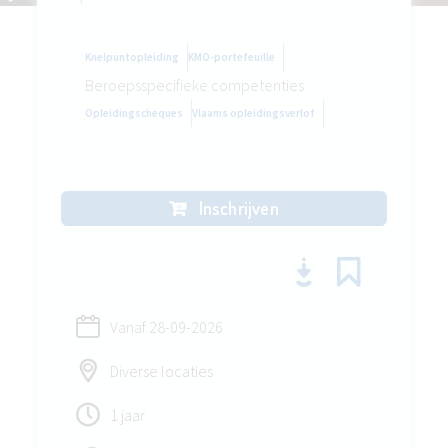
Knelpuntopleiding
KMO-portefeuille
Beroepsspecifieke competenties
Opleidingscheques
Vlaams opleidingsverlof
Inschrijven
Vanaf
28-09-2026
Diverse locaties
1 jaar