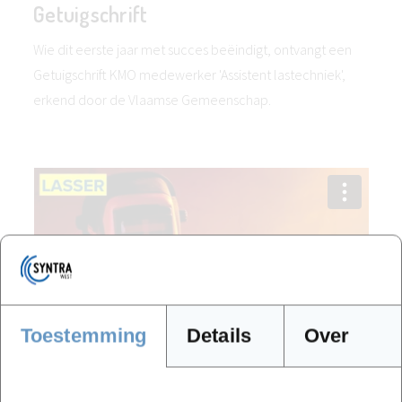
Getuigschrift
Wie dit eerste jaar met succes beëindigt, ontvangt een
Getuigschrift KMO medewerker 'Assistent lastechniek',
erkend door de Vlaamse Gemeenschap.
Toestemming
Details
Over
Locaties en data