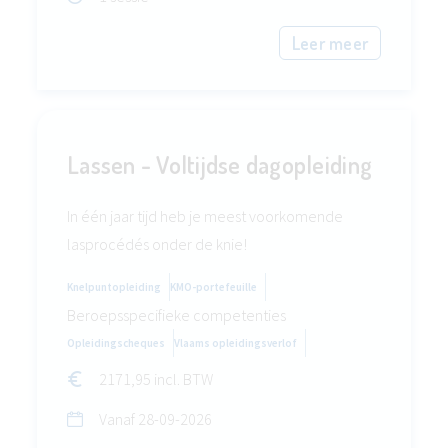
Leer meer
Lassen - Voltijdse dagopleiding
In één jaar tijd heb je meest voorkomende
lasprocédés onder de knie!
Knelpuntopleiding
KMO-portefeuille
Beroepsspecifieke competenties
Opleidingscheques
Vlaams opleidingsverlof
2171,95 incl. BTW
Vanaf
28-09-2026