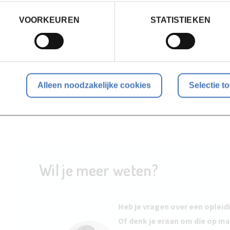
VOORKEUREN
STATISTIEKEN
Campus Kortrijk
Vanaf
14-09-2026
Bekijk lesdata
Volzet
Alleen noodzakelijke cookies
Selectie t
Wil je meer weten?
Heb je vragen over een opleid
Of denk je eraan om die op ma