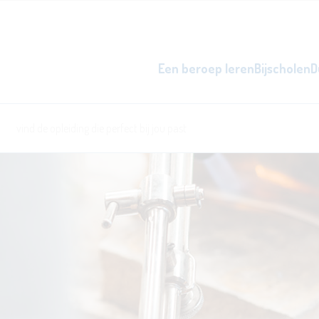
Een beroep leren
Bijscholen
D
zowel overdag als 's avonds, d
word beter i
l
ken