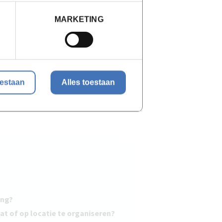
MARKETING
Inschrijven op de
wachtlijst
€ 726,00 incl. BTW
oestaan
Alles toestaan
ing?
at of op locatie te organiseren?