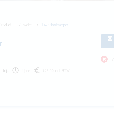
Creatief
Juwelen
Juweelontwerper
r
V
rtrijk
1 jaar
726,00 incl. BTW