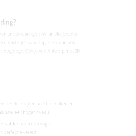
iding?
rpen en vervaardigen van unieke juwelen
cursist krijgt voorrang. Er zal dan ook
den opgelegd. Ook juweelontwerp met 3D-
dere hoek te kijken naar het maken en
s naar een hoger niveau.
eten voldoen aan een hoge
 perfectie vereist.