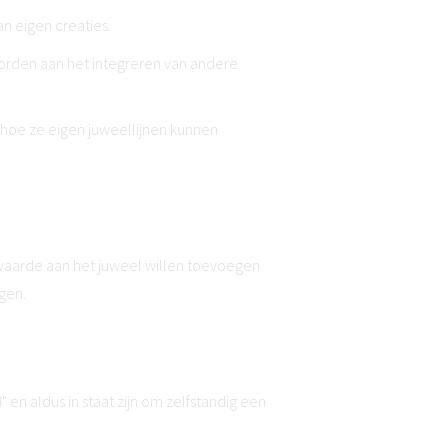
n eigen creaties.
orden aan het integreren van andere
 hoe ze eigen juweellijnen kunnen
rwaarde aan het juweel willen toevoegen
ogen.
d
" en aldus in staat zijn om zelfstandig een