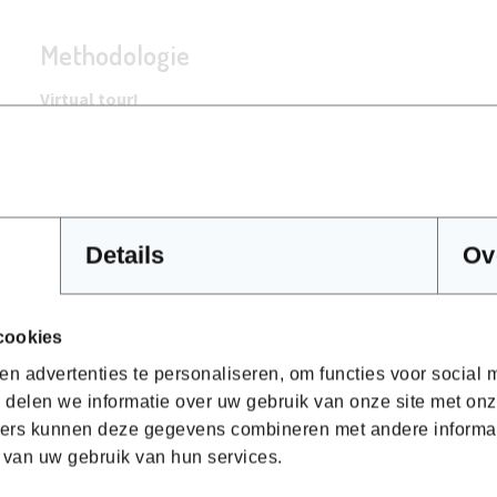
Methodologie
Virtual tour!
Neem hier een kijkje in het leslokaal/atelier
.
Neem hier een kijkje in het leslokaal/atelier
.
Details
Ov
Hoe ziet het programma van deze opleidin
Digitaal ontwerpen
cookies
Praktijk: het ontwikkelen van een eigen collectie
n advertenties te personaliseren, om functies voor social
 delen we informatie over uw gebruik van onze site met onz
ers kunnen deze gegevens combineren met andere informatie
 van uw gebruik van hun services.
Locaties en data