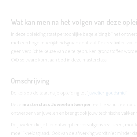
Wat kan men na het volgen van deze ople
In deze opleiding staat persoonlijke begeleiding bij het ontwe
met een hoge moeilijkheidsgraad centraal. De creativiteit van de 
geen verplichte keuze van de te gebruiken grondstoffen wor
CAD software komt aan bod in deze masterclass.
Omschrijving
De kers op de taart na je opleiding tot "
juwelier-goudsmid
"!
Deze
masterclass Juweelontwerper
leert je vanuit een an
ontwerpen van juwelen en brengt ook jouw technische vakkenni
De juwelen die je hier ontwerpt en vervolgens realiseert, mo
moeilijkheidsgraad. Ook van de afwerking wordt niet minder dan