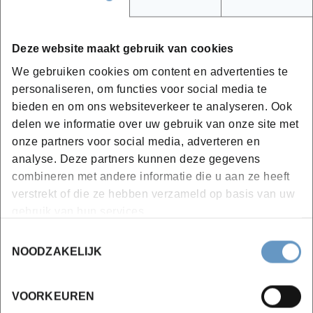
DSO, TSO, balancering, energiecontracten
Het net is niet de vijand, off-grid is geen
optimaal doel, flexibiliteit inzetten waar
Deze website maakt gebruik van cookies
meest nodig in het energiesysteem (of waar
We gebruiken cookies om content en advertenties te
best beloond) is het doel
personaliseren, om functies voor social media te
bieden en om ons websiteverkeer te analyseren. Ook
delen we informatie over uw gebruik van onze site met
De optimalisaties
onze partners voor social media, adverteren en
Op welke manier gaan
analyse. Deze partners kunnen deze gegevens
aansturen/optimaliseren
combineren met andere informatie die u aan ze heeft
verstrekt of die ze hebben verzameld op basis van uw
Maximalisatie zelfconsumptie
gebruik van hun services.
Peak shaving en capaciteitstarief
Dynamische prijzen (nu al 4 leveranciers)
Toestemmingsselectie
NOODZAKELIJK
Energiedelen, energiegemeenschappen (bv.
peer-to-peer)
Netbalancering (flexibiliteit)
VOORKEUREN
Andere optimalisaties kunnen voor andere