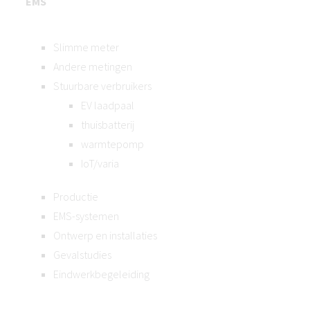
EMS
Slimme meter
Andere metingen
Stuurbare verbruikers
EV laadpaal
thuisbatterij
warmtepomp
IoT/varia
Productie
EMS-systemen
Ontwerp en installaties
Gevalstudies
Eindwerkbegeleiding