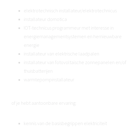
elektrotechnisch installateur/elektrotechnicus
installateur domotica
IOT-technicus programmeur met interesse in
energiemanagementsystemen en hernieuwbare
energie
installateur van elektrische laadpalen
installateur van fotovoltaïsche zonnepanelen en/of
thuisbatterijen
warmtepompinstallateur
of je hebt aantoonbare ervaring:
kennis van de basisbegrippen elektriciteit