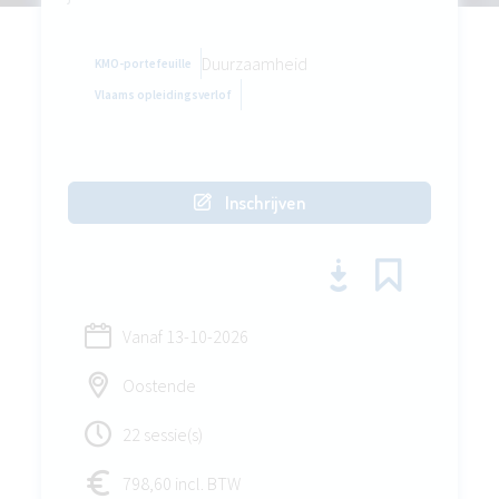
Duurzaamheid
KMO-portefeuille
Vlaams opleidingsverlof
Inschrijven
Vanaf
13-10-2026
Oostende
22 sessie(s)
798,60 incl. BTW