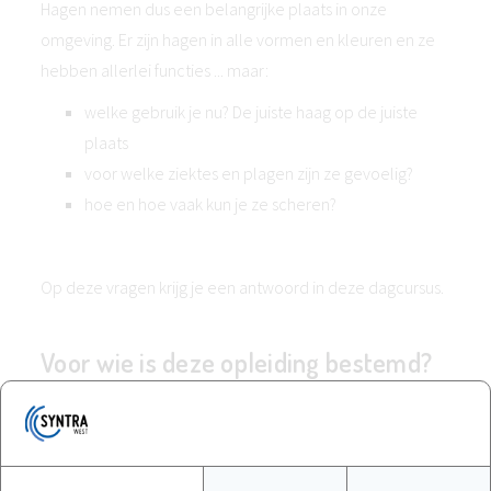
Hagen nemen dus een belangrijke plaats in onze
omgeving. Er zijn hagen in alle vormen en kleuren en ze
hebben allerlei functies ... maar:
welke gebruik je nu? De juiste haag op de juiste
plaats
voor welke ziektes en plagen zijn ze gevoelig?
hoe en hoe vaak kun je ze scheren?
Op deze vragen krijg je een antwoord in deze dagcursus.
Voor wie is deze opleiding bestemd?
Iedereen die op een professionele wijze met
groenvoorziening bezig is
Tuinverzorgers