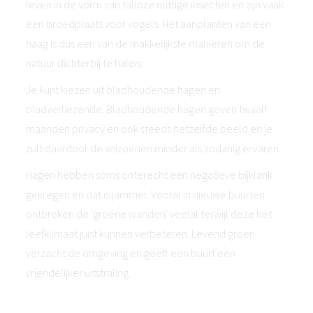
leven in de vorm van talloze nuttige insecten en zijn vaak
een broedplaats voor vogels. Het aanplanten van een
haag is dus een van de makkelijkste manieren om de
natuur dichterbij te halen.
Je kunt kiezen uit bladhoudende hagen en
bladverliezende. Bladhoudende hagen geven twaalf
maanden privacy en ook steeds hetzelfde beeld en je
zult daardoor de seizoenen minder als zodanig ervaren.
Hagen hebben soms onterecht een negatieve bijklank
gekregen en dat is jammer. Vooral in nieuwe buurten
ontbreken de 'groene wanden' veelal terwijl deze het
leefklimaat juist kunnen verbeteren. Levend groen
verzacht de omgeving en geeft een buurt een
vriendelijker uitstraling.