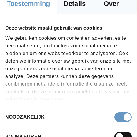
Tuinaannemers
Toestemming
Details
Over
Deze website maakt gebruik van cookies
Hoe ziet het programma van deze
We gebruiken cookies om content en advertenties te
opleiding eruit?
personaliseren, om functies voor social media te
bieden en om ons websiteverkeer te analyseren. Ook
Bladhoudende hagen
delen we informatie over uw gebruik van onze site met
Bladverliezende hagen
onze partners voor social media, adverteren en
Aanplanten van hagen
analyse. Deze partners kunnen deze gegevens
Snoeien van hagen
combineren met andere informatie die u aan ze heeft
Ziekten en plagen
verstrekt of die ze hebben verzameld op basis van uw
gebruik van hun services.
Toestemmingsselectie
NOODZAKELIJK
VOORKEUREN