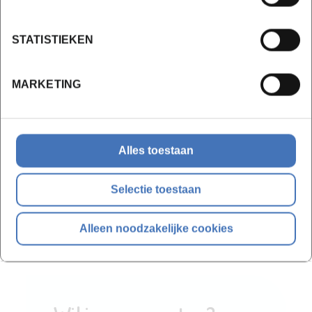
inheemse bomen
studie-uitstap
STATISTIEKEN
oriënterende kennistest
MARKETING
3. Initiatie klimtechniek:
knopen
Alles toestaan
klimmen adh van prusik
oriënterende fysieke test
Selectie toestaan
Alleen noodzakelijke cookies