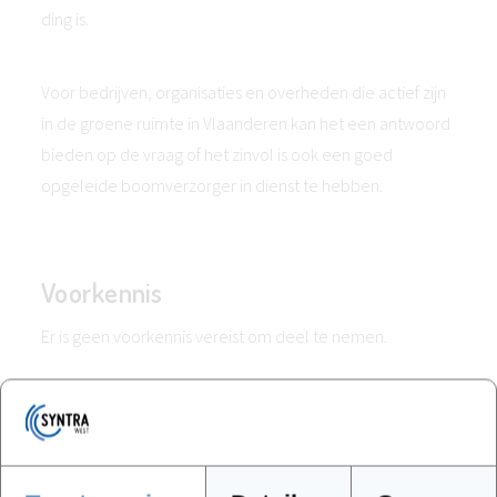
ding is.
Voor bedrijven, organisaties en overheden die actief zijn
in de groene ruimte in Vlaanderen kan het een antwoord
bieden op de vraag of het zinvol is ook een goed
opgeleide boomverzorger in dienst te hebben.
Voorkennis
Er is geen voorkennis vereist om deel te nemen.
Methodologie
In deze module beperken de lesgevers zich niet tot het
geven van theoretische informatie. Ze nemen je ook