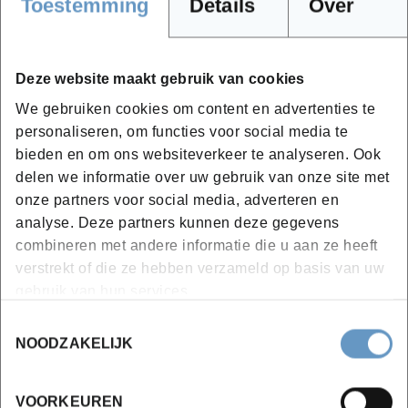
Toestemming
Details
Over
mee op het terrein, waar je bomen en hun kenmerken
leert ontdekken. Onder deskundige begeleiding mag je
ook al eens een paar meter een boom in: zo doe je een
Deze website maakt gebruik van cookies
eerste ervaring op hoe het voelt om in de bomen aan de
We gebruiken cookies om content en advertenties te
slag te gaan.
personaliseren, om functies voor social media te
bieden en om ons websiteverkeer te analyseren. Ook
delen we informatie over uw gebruik van onze site met
Hoe ziet het programma van deze
onze partners voor social media, adverteren en
analyse. Deze partners kunnen deze gegevens
opleiding eruit?
combineren met andere informatie die u aan ze heeft
1. Duiding beroep van het beroep
verstrekt of die ze hebben verzameld op basis van uw
gebruik van hun services.
toelichting over de opleiding boomverzorger
Toestemmingsselectie
toelichting over de uitrusting
NOODZAKELIJK
2.Basis bomenkennis:
VOORKEUREN