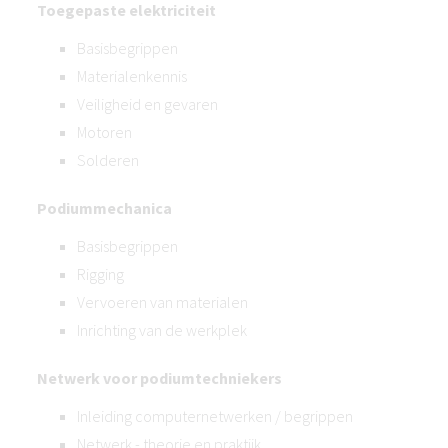
Toegepaste elektriciteit
Basisbegrippen
Materialenkennis
Veiligheid en gevaren
Motoren
Solderen
Podiummechanica
Basisbegrippen
Rigging
Vervoeren van materialen
Inrichting van de werkplek
Netwerk voor podiumtechniekers
Inleiding computernetwerken / begrippen
Netwerk - theorie en praktijk