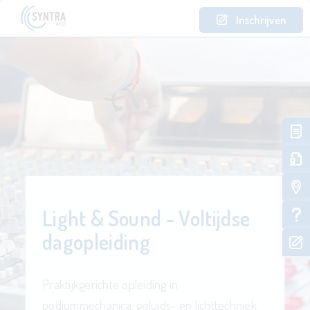
Inschrijven
Light & Sound - Voltijdse
dagopleiding
Praktijkgerichte opleiding in
podiummechanica, geluids- en lichttechniek