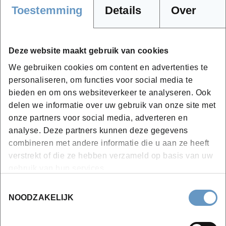
Toegepaste bedrijfsvoering
Toestemming
Details
Over
Positionering, uitrusting, infrastructuur
Werkplanning en algemene administratie
Deze website maakt gebruik van cookies
Omgaan met klanten
We gebruiken cookies om content en advertenties te
Financiële aspecten
personaliseren, om functies voor social media te
Commercieel beleid
bieden en om ons websiteverkeer te analyseren. Ook
delen we informatie over uw gebruik van onze site met
Succesvol ondernemen (deels via afstandsleren)
onze partners voor social media, adverteren en
Opmaak marketing-en financieel plan
analyse. Deze partners kunnen deze gegevens
Digitale marketing
combineren met andere informatie die u aan ze heeft
Inzicht in boekhouden
verstrekt of die ze hebben verzameld op basis van uw
Verzekeringen en wetgeving
gebruik van hun services.
Ai Tools voor de ondernemer
Toestemmingsselectie
NOODZAKELIJK
Bijkomende info