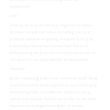
medewerker.
HOE?
Zowel jij zelf als je docent en je stagementor maken
doorheen het jaar een online inschatting over jouw
bruikbare vakkennis en gedrag. Hoe goed scoor jij als
toekomstig ondernemer/medewerker? Met onze
ondersteuning stel jij een echt competentiedossier op,
met aandacht voor jouw talenten en werkpunten.
WAAROM?
Op die manier krijg jij een beter beeld over jezelf. Wij op
onze beurt kunnen beter inspelen op jouw noden en je
ontwikkeling beter ondersteunen. Daarnaast heb je,
dankzij deze aanpak, meteen een profiel op zak dat je
misschien wel kunt gebruiken tijdens je eerste