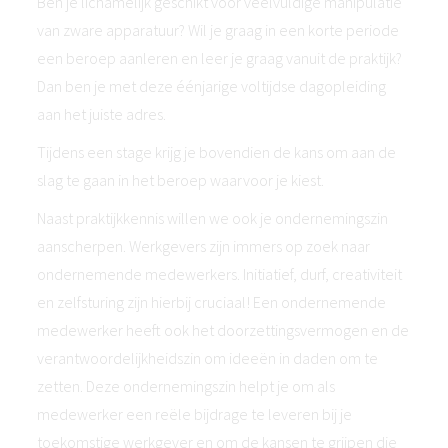
Ben je lichamelijk geschikt voor veelvuldige manipulatie
van zware apparatuur? Wil je graag in een korte periode
een beroep aanleren en leer je graag vanuit de praktijk?
Dan ben je met deze éénjarige voltijdse dagopleiding
aan het juiste adres.
Tijdens een stage krijg je bovendien de kans om aan de
slag te gaan in het beroep waarvoor je kiest.
Naast praktijkkennis willen we ook je ondernemingszin
aanscherpen. Werkgevers zijn immers op zoek naar
ondernemende medewerkers. Initiatief, durf, creativiteit
en zelfsturing zijn hierbij cruciaal! Een ondernemende
medewerker heeft ook het doorzettingsvermogen en de
verantwoordelijkheidszin om ideeën in daden om te
zetten. Deze ondernemingszin helpt je om als
medewerker een reële bijdrage te leveren bij je
toekomstige werkgever en om de kansen te grijpen die