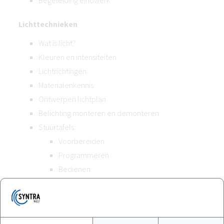
Begeleiding eindwerk
Lichttechnieken
Wat is licht?
Kleuren en intensiteiten
Lichtrichtingen
Materialenkennis
Ontwerpen lichtplan
Belichting monteren en demonteren
Stuurtafels:
Voorbereiden
Programmeren
Bedienen
Onderhouden van apparatuur
Begeleiding eindwerk