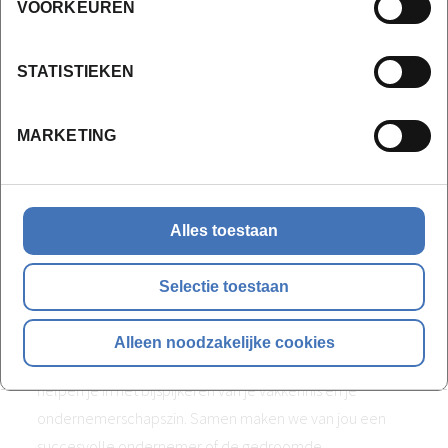
VOORKEUREN
Behoud van het groeipakket
Jongeren die een voltijdse dagopleiding volgen, kunnen
STATISTIEKEN
ten laste van de ouders blijven. De dagopleidingen van
Syntra West voldoen aan de voorwaarden voor het
MARKETING
behoud van het groeipakket (vroegere kinderbijslag).
Informeer naar de voorwaarden.
Persoonlijke beschermingsmiddelen
Alles toestaan
Je zorgt voor niet loshangende kledij,
veiligheidsschoenen S1 en gehoorbeschermers.
Selectie toestaan
Competentiegericht opleiden
Alleen noodzakelijke cookies
Word straks een krak in je vak met de juiste attitude! Wij
helpen je in het bijspijkeren van je vakkennis en je
ondernemerschapszin. Samen maken we van jou een
succesvolle ondernemer of de gedroomde