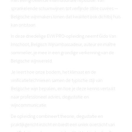
met een groeiende internationale reputatie. Van
sprankelende schuimwijnen tot verfijnde stille cuvées —
Belgische wijnmakers tonen dat kwaliteit ook dichtbij huis
kan ontstaan.
In deze driedelige EVW PRO-opleiding neemt Gido Van
Imschoot, Belgisch Wijnambassadeur, auteur en maître
sommelier, je mee in een grondige verkenning van de
Belgische wijnwereld.
Je leert hoe onze bodem, het klimaat en de
vinificatietechnieken samen de typische stijl van
Belgische wijn bepalen, en hoe je deze kennis vertaalt
naar professioneel advies, degustatie en
wijncommunicatie.
De opleiding combineert theorie, degustatie en
praktijkgericht inzicht en biedt een uniek overzicht van