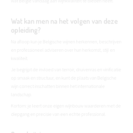
wat België vandaag aan wijnkwaliteit te bieden heeft.
Wat kan men na het volgen van deze
opleiding?
Na afloop kun je Belgische wijnen herkennen, beschrijven
en professioneel adviseren over hun herkomst, stijl en
kwaliteit.
Je begrijpt de invloed van terroir, druivenras en vinificatie
op smaak en structuur, en kunt de plaats van Belgische
wijn correct inschatten binnen het internationale
landschap.
Kortom: je leert onze eigen wijnbouw waarderen met de
diepgang en precisie van een echte professional.