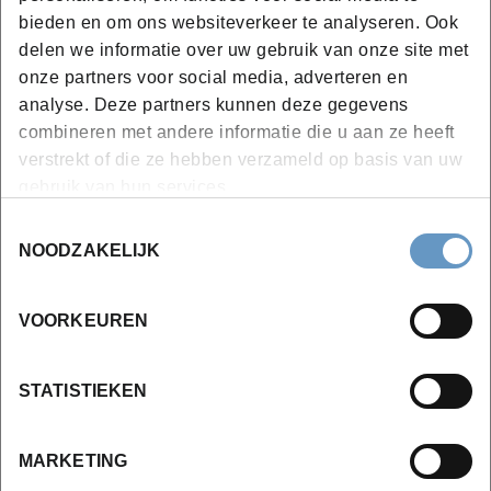
opleiding eruit?
bieden en om ons websiteverkeer te analyseren. Ook
Wat leer je tijdens deze opleiding?
delen we informatie over uw gebruik van onze site met
onze partners voor social media, adverteren en
Sessie 1 – Geschiedenis, bodem en klimaat
analyse. Deze partners kunnen deze gegevens
Ontstaan en evolutie van de Belgische wijnbouw
combineren met andere informatie die u aan ze heeft
Overzicht van regio’s en beschermde
verstrekt of die ze hebben verzameld op basis van uw
gebruik van hun services.
herkomstbenamingen
Bodemtypes en microklimaten in Vlaanderen en
Toestemmingsselectie
Wallonië
NOODZAKELIJK
De invloed van klimaatverandering op stijl en
kwaliteit
VOORKEUREN
Sessie 2 – Belgische stille wijnen
STATISTIEKEN
Analyse van witte, rosé- en rode wijnen uit
Belgische terroirs
MARKETING
Typiciteit, stijl en vinificatietechnieken