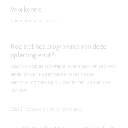
Voorkennis
Er is geen voorkennis vereist.
Hoe ziet het programma van deze
opleiding eruit?
Stap voor stap een spotrepair aanbrengen van begin tot
einde, dat kan! Na een theoretische uitleg en
kennismaking met de producten kunnen we onmiddellijk
van start.
Stap 1: het beoordelen van de schade
In deze stap wordt beoordeeld of de kleine schade aan