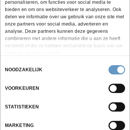
Het optimaliseren en diepteglans geven aan ons voertuig
personaliseren, om functies voor social media te
bieden en om ons websiteverkeer te analyseren. Ook
wordt gegeven in de
'opleiding polieren'
.
delen we informatie over uw gebruik van onze site met
onze partners voor social media, adverteren en
analyse. Deze partners kunnen deze gegevens
Bijkomende info
combineren met andere informatie die u aan ze heeft
verstrekt of die ze hebben verzameld op basis van uw
Het is mogelijk een spotrepair op je eigen wagen te
gebruik van hun services.
doen.
Toestemmingsselectie
NOODZAKELIJK
OPGEPAST
: dit is een vrij gegeerde opleiding die
snel
volzet
is. Wij raden u aan uw inschrijving niet te lang uit te
VOORKEUREN
stellen.
STATISTIEKEN
MARKETING