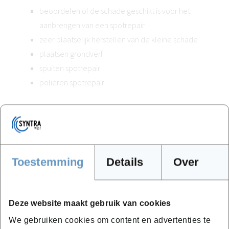
beoordelen of de schade geschikt is voor het
aanbrengen van een spotrepair
zeer plaatselijk herstellen van de kleine schade
plaatsen grondverf
spuiten spotrepair
polieren spotrepair
Stap 4:
Polieren van de uitspuitzone met de geschikte
Toestemming
Details
Over
polijstproducten alsook het eventueel optimaliseren van
de aanpalende onderdelen. Zijn er na het optimaliseren
toch nog kleine krasjes zichtbaar kunnen we die alsook
Deze website maakt gebruik van cookies
weg polijsten.
We gebruiken cookies om content en advertenties te