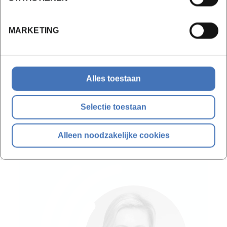
Inschrijven op de wachtlijst
MARKETING
Bekijk lesdata
Alles toestaan
Selectie toestaan
Wil je meer weten?
Alleen noodzakelijke cookies