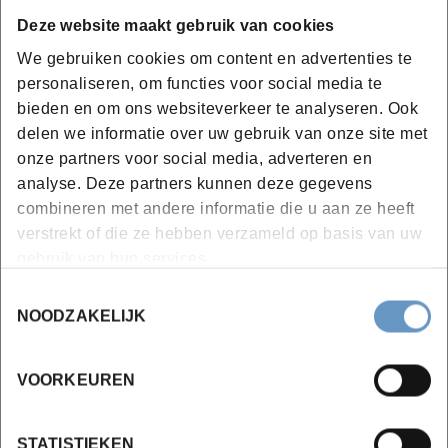
plaatonderdelen van een voertuig te vervangen of te
Deze website maakt gebruik van cookies
herstellen om deze weer in vorm te brengen.
We gebruiken cookies om content en advertenties te
personaliseren, om functies voor social media te
bieden en om ons websiteverkeer te analyseren. Ook
delen we informatie over uw gebruik van onze site met
Locaties en data
onze partners voor social media, adverteren en
analyse. Deze partners kunnen deze gegevens
combineren met andere informatie die u aan ze heeft
verstrekt of die ze hebben verzameld op basis van uw
Campus Kortrijk
gebruik van hun services.
Toestemmingsselectie
Volzet
NOODZAKELIJK
vanaf 22-09-2026
1 jaar
VOORKEUREN
€ 955,90 incl. BTW
STATISTIEKEN