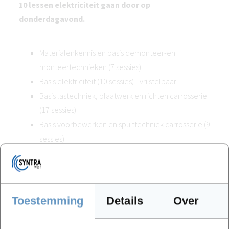
10 lessen elektriciteit gaan door op
donderdagavond.
Materialenkennis en basis demonteer-en
monteertechnieken (7 sessies)
Basis elektriciteit (10 sessies) - vrijstelbaar
Basis lastechniek, plaatwerk en richten carrosserie
(17 sessies)
Basis voorbewerken en spuittechniek carrosserie (9
sessies)
VERVOLGMODULE
Plaatwerker carrosserie
(17 sessies)
Toestemming
Details
Over
Hier leert de cursist de technieken om beschadigde