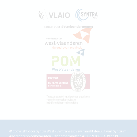
© Copyright door Syntra West - Syntra West vzw maakt deel uit van
Syntrum
Alle rechten voorbehouden - Ondernemingsnr. 410.959.009 - BTW nr. BE