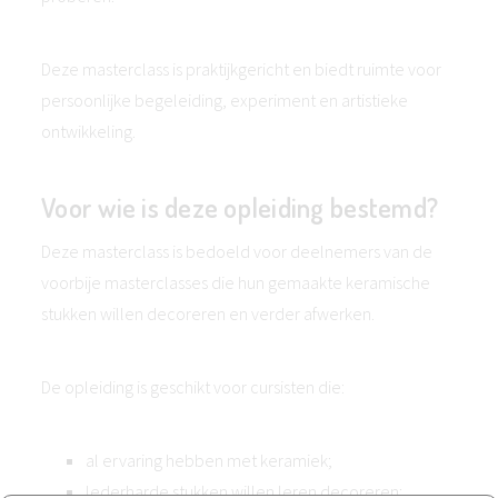
Deze masterclass is praktijkgericht en biedt ruimte voor
persoonlijke begeleiding, experiment en artistieke
ontwikkeling.
Voor wie is deze opleiding bestemd?
Deze masterclass is bedoeld voor deelnemers van de
voorbije masterclasses die hun gemaakte keramische
stukken willen decoreren en verder afwerken.
De opleiding is geschikt voor cursisten die:
al ervaring hebben met keramiek;
lederharde stukken willen leren decoreren;