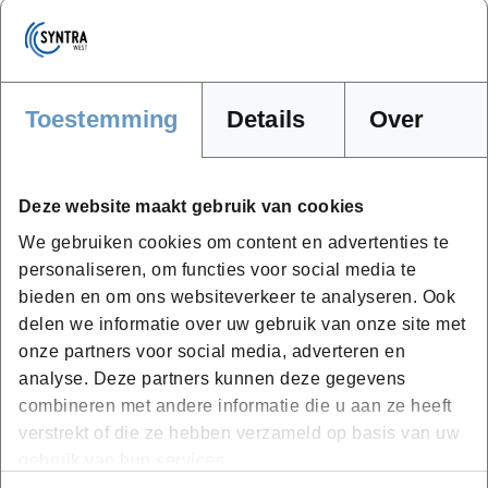
hun technische kennis rond decoratie willen
uitbreiden;
hun eigen stijl verder willen ontwikkelen;
willen experimenteren onder begeleiding van een
Toestemming
Details
Over
ervaren keramist.
Deze website maakt gebruik van cookies
Voorkennis
We gebruiken cookies om content en advertenties te
personaliseren, om functies voor social media te
Deze masterclass sluit aan op de voorgaande
bieden en om ons websiteverkeer te analyseren. Ook
masterclasses. Basiservaring met keramiek en het maken
delen we informatie over uw gebruik van onze site met
van keramische stukken is aangewezen.
onze partners voor social media, adverteren en
analyse. Deze partners kunnen deze gegevens
combineren met andere informatie die u aan ze heeft
Deelnemers brengen bij voorkeur zelf een aantal
verstrekt of die ze hebben verzameld op basis van uw
lederharde stukken mee om tijdens de masterclass op te
gebruik van hun services.
werken.