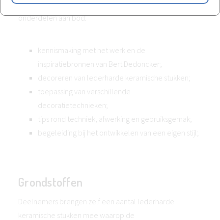
Tijdens deze masterclass komen onder meer volgende
onderdelen aan bod:
kennismaking met het werk en de
inspiratiebronnen van Bert Dedoncker;
decoreren van lederharde keramische stukken;
toepassing van verschillende
decoratietechnieken;
tips rond techniek, afwerking en gebruiksgemak;
begeleiding bij het ontwikkelen van een eigen stijl;
Grondstoffen
Deelnemers brengen zelf een aantal lederharde
keramische stukken mee waarop de