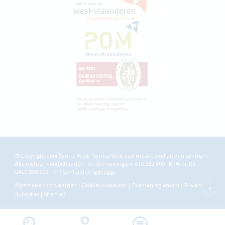
© Copyright door Syntra West - Syntra West vzw maakt deel uit van
Syntrum
Alle rechten voorbehouden - Ondernemingsnr. 410.959.009 - BTW nr. BE
0410.959.009 - RPR Gent afdeling Brugge
Algemene voorwaarden
Cookievoorkeuren
Examenreglement
Privacy
Subsidies
Sitemap