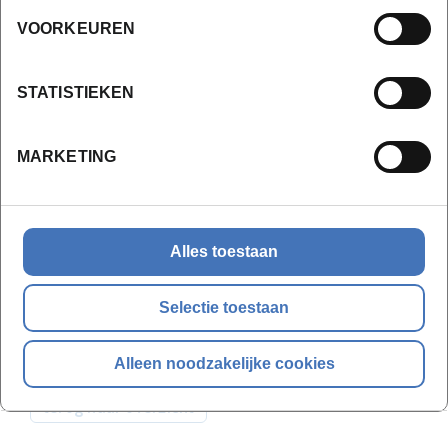
VOORKEUREN
STATISTIEKEN
20 mrt. 2024 - Syntra West
4 min.
Nieuwe opleiding 3D-Artist voor creatieve
MARKETING
talenten
Nieuwe 3D-opleiding start dit najaar op campus
Syntra West Kortrijk
Alles toestaan
lees meer
Selectie toestaan
Alleen noodzakelijke cookies
terug naar overzicht